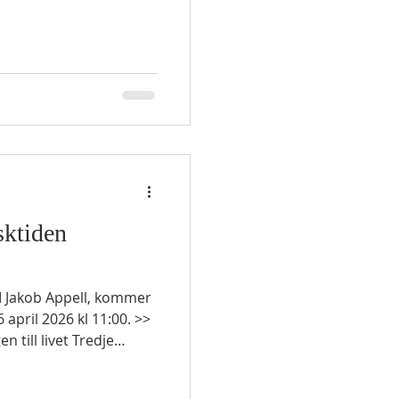
gar
-12
Amalek. I
rst på höjden med Guds
orde som Mose hade
sktiden
 Jakob Appell, kommer
april 2026 kl 11:00. >>
till livet Tredje
TESTAMENTLIG LÄSNING