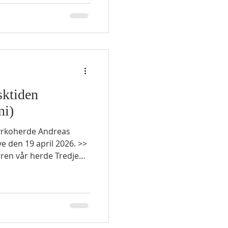
nen. 21 Herrengick
npelare för att visa
ldpelare för att ge
vandra både dag och
sktiden
ni)
kyrkoherde Andreas
e den 19 april 2026. >>
TESTAMENTLIG LÄSNING
ill Herren. Han sade:
er över anden i allt
som kan gå i
 och kommer tillbaka,