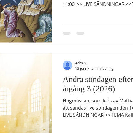
11:00. >> LIVE SÄNDNINGAR << 
Tredje årgångens läsningar 
LÄSNING 2 Mos 34:27-35 27 Herren sade till Mose:
”Skriv upp dessa ord åt dig, för
ord har jag slutit ett förbund m
28 Och han blev kvar där hos Herren i fyrtio dagar och
fyrtio nätter utan att äta och d
tavlo
Admin
13 juni
5 min läsning
Andra söndagen efter 
årgång 3 (2026)
Högmässan, som leds av Mattias Lindström, kommer
att sändas live söndagen den 14
LIVE SÄNDNINGAR << TEMA Kallel
Tredje årgångens läsningar 
LÄSNING Jes 55:1-3 Hör, alla ni som törstar, kom till