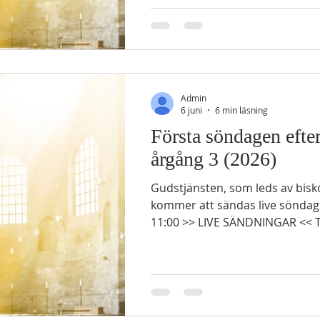
vattnet! Och ni som inte har pengar, kom och köp säd
och ät! Ja, kom och köp säd utan pengar och vin och
mjölk för ingenting. 2 Varför ger ni pen
inte är bröd, era ink
Admin
6 juni
6 min läsning
Första söndagen efter
årgång 3 (2026)
Gudstjänsten, som leds av bisk
kommer att sändas live söndage
11:00 >> LIVE SÄNDNINGAR << 
årgångens läsningar GAMMAL
Hes 36: 25-28 25 Jag ska stänka rent vatten på er så att
ni blir rena. Jag ska rena er frå
alla era avgudar. 26 Jag ska ge er ett nytt hjärta och
låta en ny ande komma in i er. Jag ska ta 