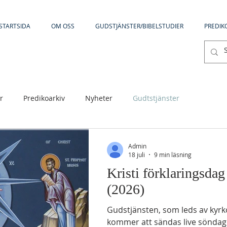
STARTSIDA
OM OSS
GUDSTJÄNSTER/BIBELSTUDIER
PREDIK
r
Predikoarkiv
Nyheter
Gudtstjänster
Admin
18 juli
9 min läsning
Kristi förklaringsdag
(2026)
Gudstjänsten, som leds av kyr
kommer att sändas live söndage