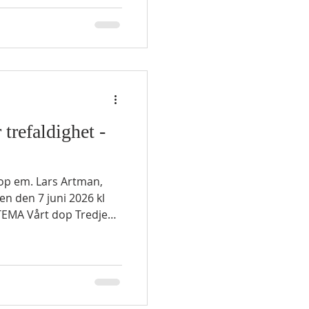
gar för det som
 trefaldighet -
op em. Lars Artman,
n den 7 juni 2026 kl
TEMA Vårt dop Tredje
TESTAMENTLIG LÄSNING
n all er orenhet och från
bort