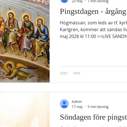
23 maj
7 min läsning
Pingstdagen - årgång
Högmässan, som leds av tf. kyrkoherde Andreas
Karlgren, kommer att sändas l
maj 2026 kl 11:00 >>LIVE SÄN
helige andes utgjutande Tredje
GAMMALTESTAMENTLIG LÄSNING Jes 12:3-6 3
fröjd ska ni ösa vatten ur frälsningens källor. 4 På den
dagen ska ni säga: "Tacka Herren, åkalla hans namn,
gör hans gärningar kända bland folken. Förkunna att
hans namn är upphöjt. 5 Lo
Admin
17 maj
5 min läsning
Söndagen före pingst