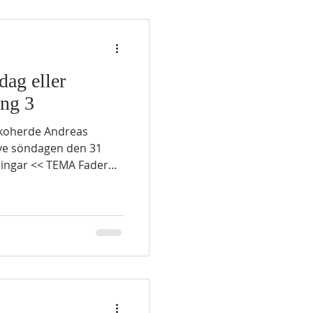
stenhjärtat ur er kropp och ge er ett hjärta av kött. 27
dag eller
ång 3
rkoherde Andreas
ive söndagen den 31
dningar << TEMA Fadern,
ens läsningar
15 1
 Jetro, prästen i
till andra sidan öknen
ldslåga som slog upp