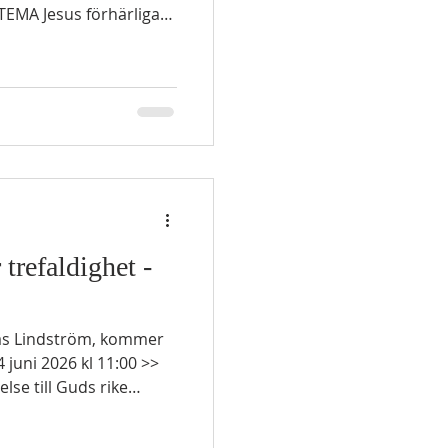
TEMA Jesus förhärligad
GAMMALTESTAMENTLIG
 i enlighet med dessa
ed dig och med Israel.”
ricka. Och han skrev på
trefaldighet -
 juni 2026 kl 11:00 >>
se till Guds rike
GAMMALTESTAMENTLIG