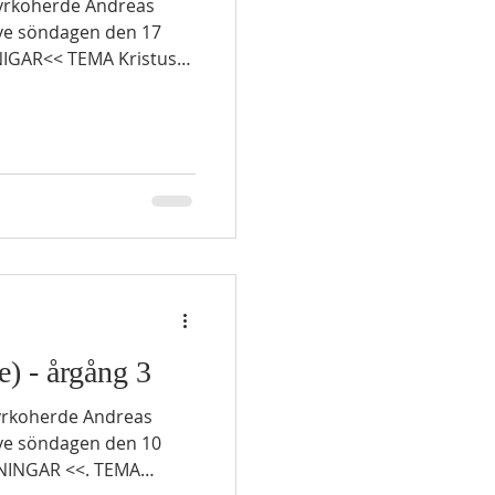
ive söndagen den 17
NIGAR<< TEMA Kristus
sningar
 När
vudänden ett bröd bakat
l
a gången, och sade:
) - årgång 3
ive söndagen den 10
DNINGAR <<. TEMA