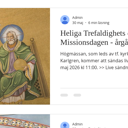
Admin
30 maj
6 min läsning
Heliga Trefaldighets 
Missionsdagen - årg
Högmässan, som leds av tf. ky
Karlgren, kommer att sändas l
maj 2026 kl 11:00. >> Live sän
Sonen och Anden Tredje årgång
GAMMALTESTAMENTLIG LÄSNING 2 Mos 3:1-6, 14-
Mose vallade fåren åt sin svärfar
Midjan. En gång drev han fåren 
och kom till Guds berg Horeb. 2 Där uppenbarade sig
Herrens ängel för honom i en e
ur en buske. Han såg att bus
Admin