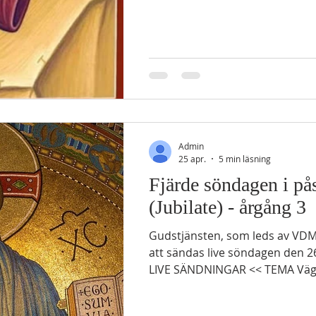
Bönen Tredje årgångens läsnin
GAMMALTESTAMENTLIG LÄSNING 2 Mos 17:8
Amalekiterna besegras 8 Sedan kom Amalek och stred
mot Israel i Refidim. 9 Då sade Mose till Josua: ”Välj ut
manskap åt oss och dra ut i strid mot 
morgon ska jag ställa mig öve
stav i handen.” 10 Josua gj
Admin
25 apr.
5 min läsning
Fjärde söndagen i på
(Jubilate) - årgång 3
Gudstjänsten, som leds av VDM
att sändas live söndagen den 26 
LIVE SÄNDNINGAR << TEMA Vägen 
årgångens läsningar GAMMAL
2 Mos 13:20-22 20 De bröt upp från Suckot och slog