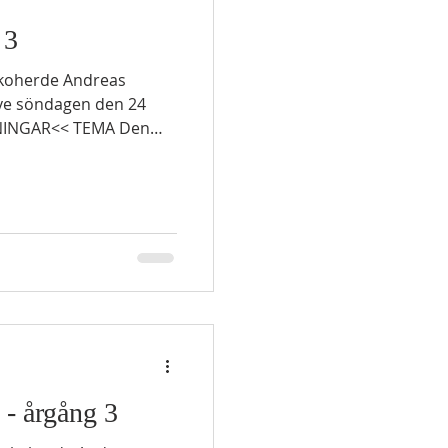
 3
ive söndagen den 24
DNINGAR<< TEMA Den
 årgångens läsningar
 Med
vsjung He
 - årgång 3