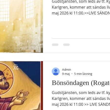
Gudstjänsten, som leds av tf. Kyrkoherde Andreas
Karlgren, kommer att sändas l
maj 2026 kl 11:00.>>LIVE SÄND
och Anden Tredje årgångens lä
GAMMALTESTAMENTLIG LÄSNING 1 Kung 19:6-16 6
han såg upp, fanns där vid hu
på glödande stenar och en kruka med vatten. Han åt
och drack och lade sig ner igen. 7 Men Herrens änge
rörde vid honom igen, för andr
”Stig upp och ät, för annars blir
Admin
9 maj
5 min läsning
Bönsöndagen (Rogate
Gudstjänsten, som leds av tf. kyrkoherde Andreas
Karlgren, kommer att sändas l
maj 2026 kl 11:00 >> LIVE SÄN