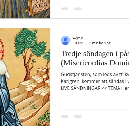
läger i Etam vid utkanten av ök
framför dem, om dagen i en mol
dem vägen och om natten i en e
dem ljus. På så sätt kunde de 
natt. 22 Molnpelaren up
Admin
19 apr.
5 min läsning
Tredje söndagen i på
(Misericordias Domi
Gudstjänsten, som leds av tf. 
Karlgren, kommer att sändas liv
LIVE SÄNDNINGAR << TEMA Herren vår herde Tredje
årgångens läsningar GAMMAL
4 Mos 27:15-17 15 Mose talade t
16 ”Må Herren, den Gud som råd
kött, sätta en man över församlingen 17 
spetsen för dem när de drar ut