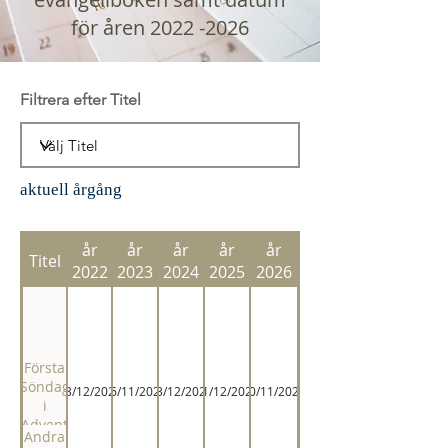
för åren
2022 -2026
Filtrera efter Titel
aktuell årgång
år
år
år
år
år
Titel
2022
2023
2024
2025
2026
Första
Söndag
03/12/2023
26/11/2022
03/12/2023
01/12/2024
30/11/2025
i
Advent
Andra