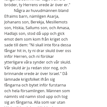
bröder, ty Herrens vrede är över er."
	Några av huvudmännen bland 
Efraims barn, nämligen Asarja, 
Johanans son, Berekja, Mesillemots 
son, Hiskia, Sallums son, och Amasa, 
Hadlajs son, stod då upp och gick 
emot dem som kom från kriget och 
sade till dem: "Ni skall inte föra dessa 
fångar hit in, ty ni drar skuld över oss 
inför Herren, och ni förökar 
ytterligare våra synder och vår skuld. 
Vår skuld är ju redan stor nog, och 
brinnande vrede är över Israel." Då 
lämnade krigsfolket ifrån sig 
fångarna och bytet inför furstarna 
och hela församlingen. Männen som 
nämnts vid namn stod upp och tog 
sig an fångarna. Alla som var utan 