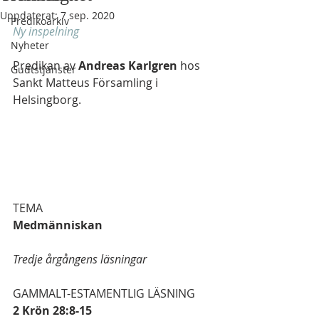
Uppdaterat:
7 sep. 2020
Predikoarkiv
Ny inspelning
Nyheter
Predikan av 
Andreas Karlgren
 hos 
Gudtstjänster
Sankt Matteus Församling i 
Helsingborg.
TEMA
Medmänniskan
Tredje årgångens läsningar
GAMMALT-ESTAMENTLIG LÄSNING
2 Krön 28:8-15