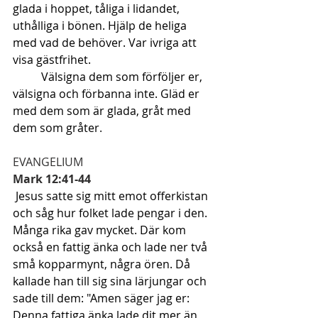
glada i hoppet, tåliga i lidandet, 
uthålliga i bönen. Hjälp de heliga 
med vad de behöver. Var ivriga att 
visa gästfrihet.  
Välsigna dem som förföljer er, 
välsigna och förbanna inte. Gläd er 
med dem som är glada, gråt med 
dem som gråter
.
EVANGELIUM
Mark 12:41-44
 Jesus satte sig mitt emot offerkistan 
och såg hur folket lade pengar i den. 
Många rika gav mycket. Där kom 
också en fattig änka och lade ner två 
små kopparmynt, några ören. Då 
kallade han till sig sina lärjungar och 
sade till dem: "Amen säger jag er: 
Denna fattiga änka lade dit mer än 