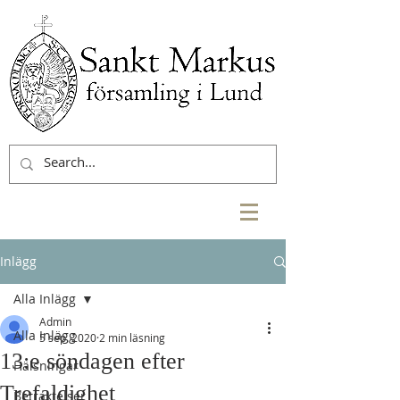
Inlägg
Alla Inlägg
Admin
Alla Inlägg
5 sep. 2020
2 min läsning
13:e söndagen efter
Hälsningar
Trefaldighet
Betraktelser