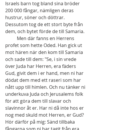
Israels barn tog bland sina bröder 
200 000 fångar, nämligen deras 
hustrur, söner och döttrar. 
Dessutom tog de ett stort byte från 
dem, och bytet förde de till Samaria.
	Men där fanns en Herrens 
profet som hette Oded. Han gick ut 
mot hären när den kom till Samaria 
och sade till dem: "Se, i sin vrede 
över Juda har Herren, era fäders 
Gud, givit dem i er hand, men ni har 
dödat dem med ett raseri som har 
nått upp till himlen. Och nu tänker ni 
underkuva Juda och Jerusalems folk 
för att göra dem till slavar och 
slavinnor åt er. Har ni då inte hos er 
nog med skuld mot Herren, er Gud? 
Hör därför på mig: Sänd tillbaka 
fångarna som ni har tagit från era 