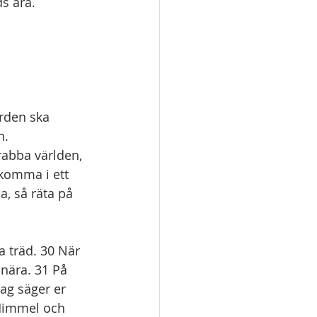
s ära. 
rden ska 
n. 
abba världen, 
komma i ett 
, så räta på 
a träd. 30 När 
 nära. 31 På 
Jag säger er 
 Himmel och 