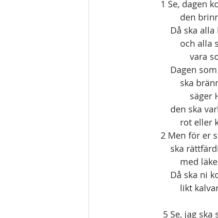
1 Se, dagen 
        den br
    Då ska al
        och al
            vara
    Dagen so
        ska br
            säge
    den ska v
        rot eller 
2 Men för er 
    ska rättfä
        med lä
    Då ska ni
        likt kal
 5 Se, jag ska