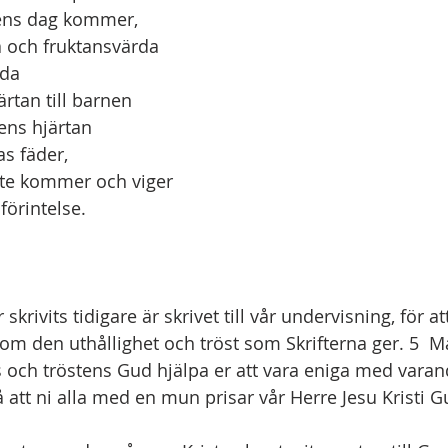
rrens dag kommer,
 stora och fruktansvärda
nda
hjärtan till barnen
barnens hjärtan
ill deras fäder,
g inte kommer och viger
t åt förintelse.
 skrivits tidigare är skrivet till vår undervisning, för at
om den uthållighet och tröst som Skrifterna ger. 5  M
 och tröstens Gud hjälpa er att vara eniga med varandr
 så att ni alla med en mun prisar vår Herre Jesu Kristi 