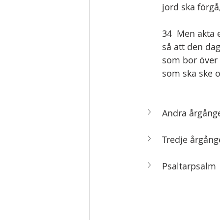
jord ska förgå
34  Men akta 
så att den dag
som bor över h
som ska ske o
Andra årgånge
Tredje årgång
Psaltarpsalm