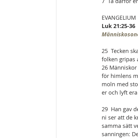
7  Ta därför e
EVANGELIUM
Luk 21:25-36
Människoson
25  Tecken sk
folken gripas
26 Människor 
för himlens m
moln med stor
er och lyft er
29  Han gav de
ni ser att de 
samma sätt vet
sanningen: Det