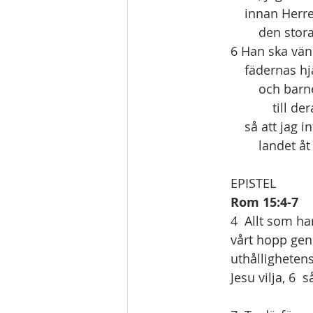
    innan He
        den
6 Han ska vä
    fädernas 
        och 
            t
    så att ja
        lande
EPISTEL
Rom 15:4-7
4  Allt som har
vårt hopp gen
uthållighetens
Jesu vilja, 6 