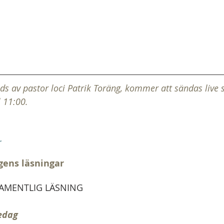
ds av pastor loci Patrik Toräng, kommer att sändas live
 11:00.
r
gens läsningar
AMENTLIG LÄSNING
edag