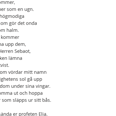
kommer,
inner som en ugn.
la högmodiga
la som gör det onda
 som halm.
m kommer
änna upp dem,
r Herren Sebaot,
arken lämna
kvist.
som vördar mitt namn
rdighetens sol gå upp
kedom under sina vingar.
 komma ut och hoppa
var som släpps ur sitt bås.
 sända er profeten Elia.