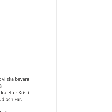
t vi ska bevara 
å 
a efter Kristi 
Gud och Far.