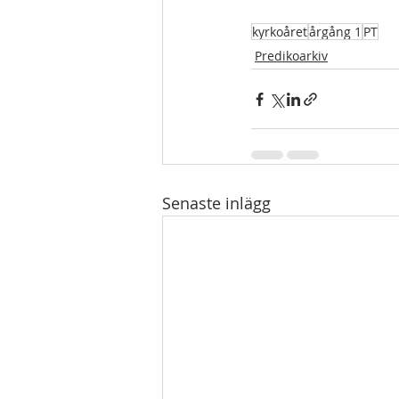
kyrkoåret
årgång 1
PT
Predikoarkiv
Senaste inlägg