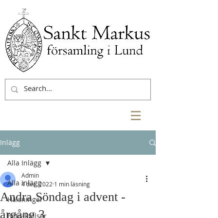
Inlägg
Alla Inlägg
Admin
Alla Inlägg
4 dec. 2022
1 min läsning
Andra Söndag i advent -
Hälsningar
årgång 3
Betraktelser