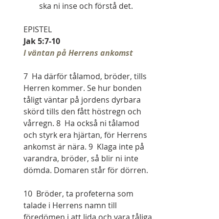
        ska ni inse och förstå det.
EPISTEL   
Jak 5:7-10
I väntan på Herrens ankomst
7  Ha därför tålamod, bröder, tills 
Herren kommer. Se hur bonden 
tåligt väntar på jordens dyrbara 
skörd tills den fått höstregn och 
vårregn. 8  Ha också ni tålamod 
och styrk era hjärtan, för Herrens 
ankomst är nära. 9  Klaga inte på 
varandra, bröder, så blir ni inte 
dömda. Domaren står för dörren.
10  Bröder, ta profeterna som 
talade i Herrens namn till 
föredömen i att lida och vara tåliga. 