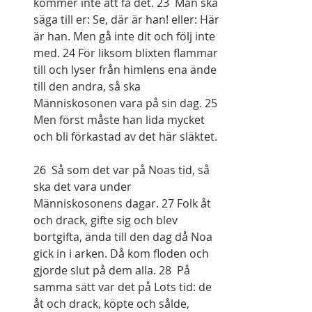
kommer inte att få det. 23  Man ska 
säga till er: Se, där är han! eller: Här 
är han. Men gå inte dit och följ inte 
med. 24 För liksom blixten flammar 
till och lyser från himlens ena ände 
till den andra, så ska 
Människosonen vara på sin dag. 25  
Men först måste han lida mycket 
och bli förkastad av det här släktet.
26  Så som det var på Noas tid, så 
ska det vara under 
Människosonens dagar. 27 Folk åt 
och drack, gifte sig och blev 
bortgifta, ända till den dag då Noa 
gick in i arken. Då kom floden och 
gjorde slut på dem alla. 28  På 
samma sätt var det på Lots tid: de 
åt och drack, köpte och sålde, 