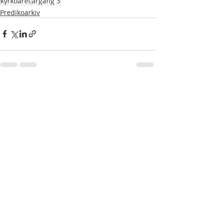
kyrkoåret
årgång 3
Predikoarkiv
Senaste inlägg
Visa alla