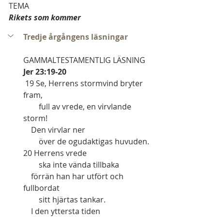
TEMA
Rikets som kommer
Tredje årgångens läsningar
GAMMALTESTAMENTLIG LÄSNING   
Jer 23:19-20
 19 Se, Herrens stormvind bryter 
fram,
        full av vrede, en virvlande 
storm!
    Den virvlar ner
        över de ogudaktigas huvuden.
20 Herrens vrede
        ska inte vända tillbaka
    förrän han har utfört och 
fullbordat
        sitt hjärtas tankar.
    I den yttersta tiden