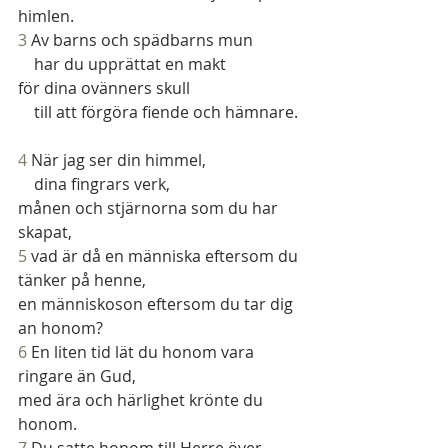
himlen.
3 
Av barns och spädbarns mun
    har du upprättat en makt
för dina ovänners skull
    till att förgöra fiende och hämnare.
4
 När jag ser din himmel,
    dina fingrars verk,
månen och stjärnorna som du har 
skapat,
5
 vad är då en människa eftersom du 
tänker på henne,
en människoson eftersom du tar dig 
an honom?
6
 En liten tid lät du honom vara 
ringare än Gud,
med ära och härlighet krönte du 
honom.
7
 Du satte honom till Herre över 