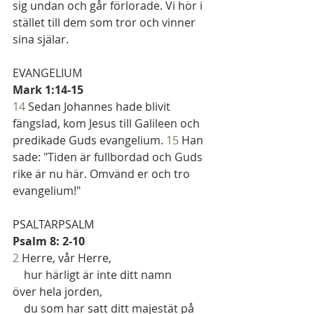
sig undan och går förlorade. Vi hör i 
stället till dem som tror och vinner 
sina själar.
EVANGELIUM
Mark 1:14-15
14 
Sedan Johannes hade blivit 
fängslad, kom Jesus till Galileen och 
predikade Guds evangelium. 
15 
Han 
sade: "Tiden är fullbordad och Guds 
rike är nu här. Omvänd er och tro 
evangelium!"
PSALTARPSALM
Psalm 8: 2-10
2
 Herre, vår Herre,
    hur härligt är inte ditt namn
över hela jorden,
    du som har satt ditt majestät på 