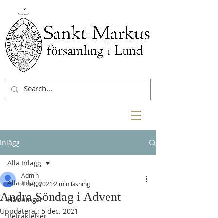
Inlägg
Alla Inlägg
Admin
Alla Inlägg
4 dec. 2021
2 min läsning
Andra Söndag i Advent
Hälsningar
Uppdaterat:
5 dec. 2021
Betraktelser