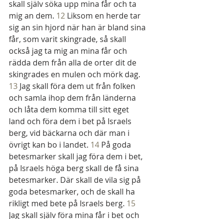
skall själv söka upp mina får och ta 
mig an dem. 
12
 Liksom en herde tar 
sig an sin hjord när han är bland sina 
får, som varit skingrade, så skall 
också jag ta mig an mina får och 
rädda dem från alla de orter dit de 
skingrades en mulen och mörk dag. 
13
 Jag skall föra dem ut från folken 
och samla ihop dem från länderna 
och låta dem komma till sitt eget 
land och föra dem i bet på Israels 
berg, vid bäckarna och där man i 
övrigt kan bo i landet. 
14
 På goda 
betesmarker skall jag föra dem i bet, 
på Israels höga berg skall de få sina 
betesmarker. Där skall de vila sig på 
goda betesmarker, och de skall ha 
rikligt med bete på Israels berg. 
15
Jag skall själv föra mina får i bet och 