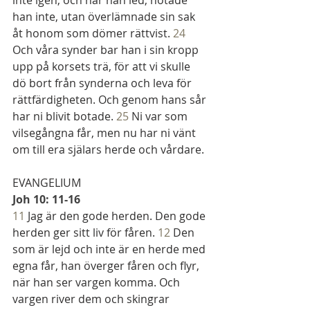
inte igen, och när han led, hotade 
han inte, utan överlämnade sin sak 
åt honom som dömer rättvist. 
24
Och våra synder bar han i sin kropp 
upp på korsets trä, för att vi skulle 
dö bort från synderna och leva för 
rättfärdigheten. Och genom hans sår 
har ni blivit botade. 
25
 Ni var som 
vilsegångna får, men nu har ni vänt 
om till era själars herde och vårdare.
EVANGELIUM
Joh 10: 11-16 
11
 Jag är den gode herden. Den gode 
herden ger sitt liv för fåren. 
12
 Den 
som är lejd och inte är en herde med 
egna får, han överger fåren och flyr, 
när han ser vargen komma. Och 
vargen river dem och skingrar 