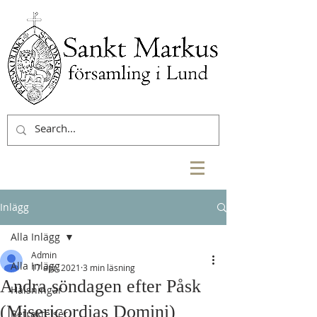
Inlägg
Alla Inlägg
Admin
Alla Inlägg
17 apr. 2021
3 min läsning
Andra söndagen efter Påsk
Hälsningar
(Misericordias Domini)
Betraktelser