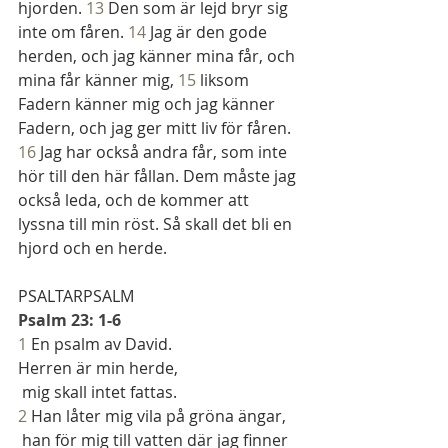
hjorden. 
13
 Den som är lejd bryr sig 
inte om fåren. 
14
 Jag är den gode 
herden, och jag känner mina får, och 
mina får känner mig, 
15
 liksom 
Fadern känner mig och jag känner 
Fadern, och jag ger mitt liv för fåren. 
16
 Jag har också andra får, som inte 
hör till den här fållan. Dem måste jag 
också leda, och de kommer att 
lyssna till min röst. Så skall det bli en 
hjord och en herde.
PSALTARPSALM
Psalm 23: 1-6
1
 En psalm av David.
Herren är min herde,
 mig skall intet fattas.
2
 Han låter mig vila på gröna ängar,
 han för mig till vatten där jag finner 