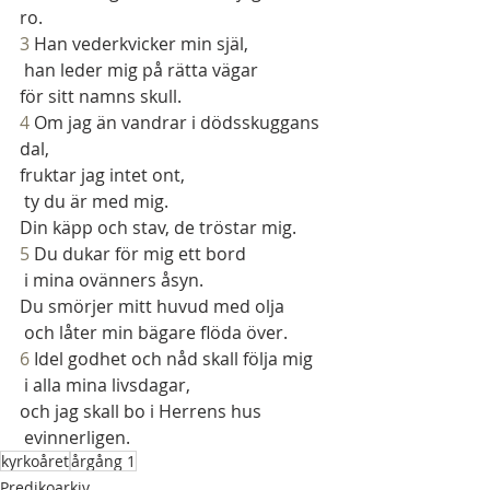
ro.
3
 Han vederkvicker min själ,
 han leder mig på rätta vägar
för sitt namns skull.
4
 Om jag än vandrar i dödsskuggans 
dal,
fruktar jag intet ont,
 ty du är med mig.
Din käpp och stav, de tröstar mig.
5
 Du dukar för mig ett bord
 i mina ovänners åsyn.
Du smörjer mitt huvud med olja
 och låter min bägare flöda över.
6
 Idel godhet och nåd skall följa mig
 i alla mina livsdagar,
och jag skall bo i Herrens hus
 evinnerligen.
kyrkoåret
årgång 1
Predikoarkiv