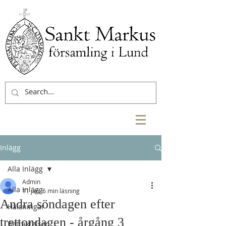
Inlägg
Alla Inlägg
Admin
Alla Inlägg
11 jan.
6 min läsning
Andra söndagen efter
Hälsningar
trettondagen - årgång 3
Betraktelser