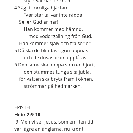
        styrk vacklande knän.
4 Säg till oroliga hjärtan:
        "Var starka, var inte rädda!"
    Se, er Gud är här!
        Han kommer med hämnd,
            med vedergällning från Gud.
    Han kommer själv och frälser er.
5 Då ska de blindas ögon öppnas
        och de dövas öron upplåtas.
6 Den lame ska hoppa som en hjort,
        den stummes tunga ska jubla,
    för vatten ska bryta fram i öknen,
        strömmar på hedmarken.
EPISTEL   
Hebr 2:9-10
 9  Men vi ser Jesus, som en liten tid 
var lägre än änglarna, nu krönt 