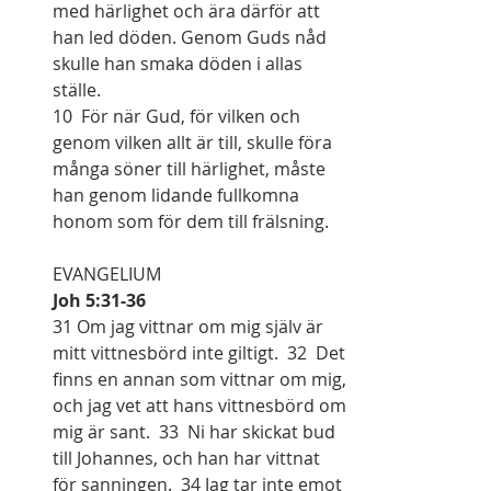
med härlighet och ära därför att 
han led döden. Genom Guds nåd 
skulle han smaka döden i allas 
ställe.
10  För när Gud, för vilken och 
genom vilken allt är till, skulle föra 
många söner till härlighet, måste 
han genom lidande fullkomna 
honom som för dem till frälsning.
EVANGELIUM
Joh 5:31-36
31 Om jag vittnar om mig själv är 
mitt vittnesbörd inte giltigt.  32  Det 
finns en annan som vittnar om mig, 
och jag vet att hans vittnesbörd om 
mig är sant.  33  Ni har skickat bud 
till Johannes, och han har vittnat 
för sanningen.  34 Jag tar inte emot 