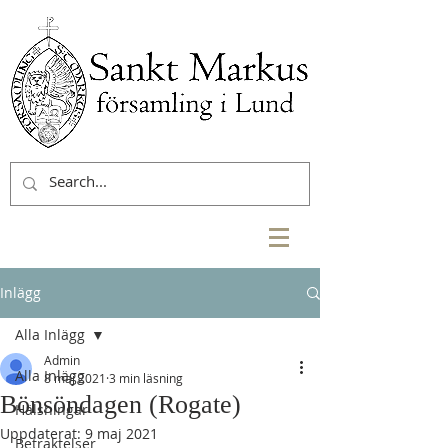
Inlägg
Alla Inlägg
Admin
Alla Inlägg
8 maj 2021
3 min läsning
Bönsöndagen (Rogate)
Hälsningar
Uppdaterat:
9 maj 2021
Betraktelser