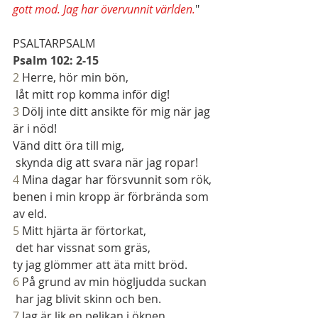
gott mod. Jag har övervunnit världen.
"
PSALTARPSALM
Psalm 102: 2-15
2
 Herre, hör min bön,
 låt mitt rop komma inför dig!
3 
Dölj inte ditt ansikte för mig när jag 
är i nöd!
Vänd ditt öra till mig,
 skynda dig att svara när jag ropar!
4 
Mina dagar har försvunnit som rök,
benen i min kropp är förbrända som 
av eld.
5 
Mitt hjärta är förtorkat,
 det har vissnat som gräs,
ty jag glömmer att äta mitt bröd.
6 
På grund av min högljudda suckan
 har jag blivit skinn och ben.
7 
Jag är lik en pelikan i öknen,