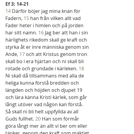
Ef 3: 14-21 
14 
Därför böjer jag mina knän för 
Fadern, 
15 
han från vilken allt vad 
Fader heter i himlen och på jorden 
har sitt namn. 
16 
Jag ber att han i sin 
härlighets rikedom skall ge kraft och 
styrka åt er inre människa genom sin 
Ande, 
17 
och att Kristus genom tron 
skall bo i era hjärtan och ni skall bli 
rotade och grundade i kärleken. 
18 
Ni skall då tillsammans med alla de 
heliga kunna förstå bredden och 
längden och höjden och djupet 19 
och lära känna Kristi kärlek, som går 
långt utöver vad någon kan förstå. 
Så skall ni bli helt uppfyllda av all 
Guds fullhet. 
20 
Han som förmår 
göra långt mer än allt vi ber om eller 
tänker, genom den kraft som mäktigt 