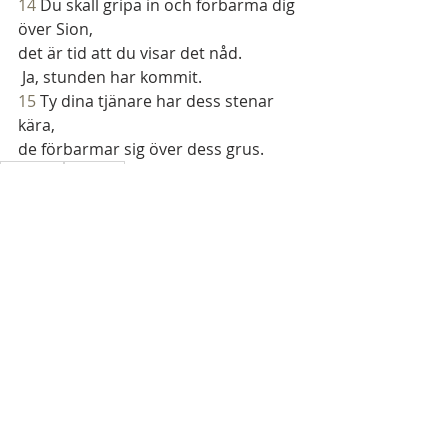
14 
Du skall gripa in och förbarma dig 
över Sion,
det är tid att du visar det nåd.
 Ja, stunden har kommit.
15 
Ty dina tjänare har dess stenar 
kära,
de förbarmar sig över dess grus.
kyrkoåret
årgång 1
Predikoarkiv
Senaste inlägg
Visa alla