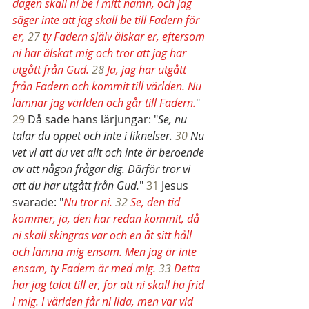
dagen skall ni be i mitt namn, och jag 
säger inte att jag skall be till Fadern för 
er, 
27 
ty Fadern själv älskar er, eftersom 
ni har älskat mig och tror att jag har 
utgått från Gud. 
28 
Ja, jag har utgått 
från Fadern och kommit till världen. Nu 
lämnar jag världen och går till Fadern.
" 
29 
Då sade hans lärjungar: "
Se, nu 
talar du öppet och inte i liknelser. 
30 
Nu 
vet vi att du vet allt och inte är beroende 
av att någon frågar dig. Därför tror vi 
att du har utgått från Gud.
" 
31 
Jesus 
svarade: "
Nu tror ni. 
32 
Se, den tid 
kommer, ja, den har redan kommit, då 
ni skall skingras var och en åt sitt håll 
och lämna mig ensam. Men jag är inte 
ensam, ty Fadern är med mig. 
33 
Detta 
har jag talat till er, för att ni skall ha frid 
i mig. I världen får ni lida, men var vid 