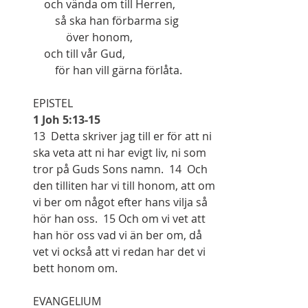
    och vända om till Herren,
        så ska han förbarma sig
            över honom,
    och till vår Gud,
        för han vill gärna förlåta.
EPISTEL
1 Joh 5:13-15
13  Detta skriver jag till er för att ni 
ska veta att ni har evigt liv, ni som 
tror på Guds Sons namn.  14  Och 
den tilliten har vi till honom, att om 
vi ber om något efter hans vilja så 
hör han oss.  15 Och om vi vet att 
han hör oss vad vi än ber om, då 
vet vi också att vi redan har det vi 
bett honom om.
EVANGELIUM