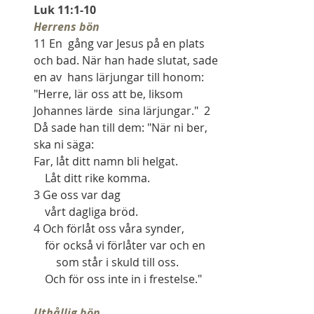
Luk 11:1-10
Herrens bön
11 En  gång var Jesus på en plats 
och bad. När han hade slutat, sade 
en av  hans lärjungar till honom: 
"Herre, lär oss att be, liksom 
Johannes lärde  sina lärjungar."  2  
Då sade han till dem: "När ni ber, 
ska ni säga:
Far, låt ditt namn bli helgat.
    Låt ditt rike komma.
3 Ge oss var dag
    vårt dagliga bröd.
4 Och förlåt oss våra synder,
    för också vi förlåter var och en
        som står i skuld till oss.
    Och för oss inte in i frestelse."
Uthållig bön