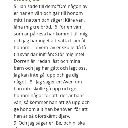
5 Han sade till dem: "Om någon av 
er har en vän och går till honom 
mitt i natten och säger: Käre vän, 
låna mig tre bröd,  6  för en vän 
som är på resa har kommit till mig 
och jag har inget att sätta fram åt 
honom –  7 vem  av er skulle då få 
till svar där inifrån: Stör mig inte! 
Dörren är  redan låst och mina 
barn och jag har gått och lagt oss. 
Jag kan inte gå  upp och ge dig 
något.  8   Jag säger er: Även om 
han inte skulle gå upp och ge 
honom något för att  det är hans 
vän, så kommer han att gå upp och 
ge honom allt han behöver  för att 
han är så oförskämt djärv.
9  Och jag säger er: Be, och ni ska 