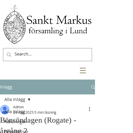
Inlägg
Alla Inlägg
Admin
Alla Inlägg
24 maj 2025
5 min läsning
Bönsöndagen (Rogate) -
Hälsningar
årgång 2
Betraktelser