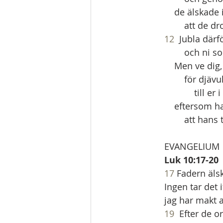
    de älskade
        att
12
  Jubla därf
        och 
    Men ve di
        för
            t
    eftersom 
        att ha
EVANGELIUM
Luk 10:17-20
17
 Fadern älsk
Ingen tar det i
jag har makt at
19
  Efter de o