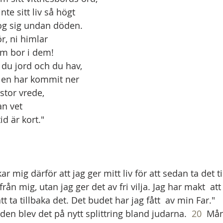
 inte sitt liv så högt
 de drog sig undan döden.
ör, ni himlar
ni som bor i dem!
g, du jord och du hav,
 djävulen har kommit ner
ill er i stor vrede,
han vet
ns tid är kort."
ar mig därför att jag ger mitt liv för att sedan ta det ti
från mig, utan jag ger det av fri vilja. Jag har makt  att
t ta tillbaka det. Det budet har jag fått  av min Far."
rden blev det på nytt splittring bland judarna.  
20
  Må