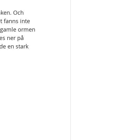
aken. Och 
t fanns inte 
n gamle ormen 
es ner på 
de en stark 