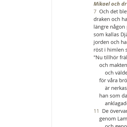
Mikael och d
7
  Och det bl
draken och han
längre någon p
som kallas Dj
jorden och ha
röst i himlen 
"Nu tillhör fr
    och makt
        och
    för våra 
        är nerk
    han som 
        ank
11
  De överv
    genom L
        och