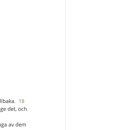
llbaka.  
18
 ge det, och 
nga av dem 