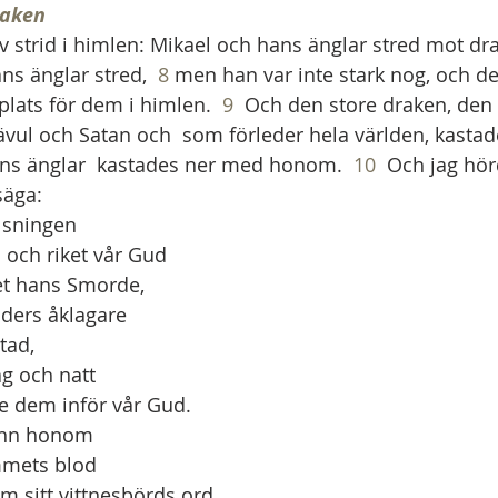
raken
ev strid i himlen: Mikael och hans änglar stred mot dr
s änglar stred,  
8
 men han var inte stark nog, och de
lats för dem i himlen.  
9
  Och den store draken, de
ävul och Satan och  som förleder hela världen, kastad
ns änglar  kastades ner med honom.  
10
  Och jag hör
säga:
älsningen
en och riket vår Gud
 väldet hans Smorde,
bröders åklagare
astad,
dag och natt
lagade dem inför vår Gud.
ann honom
ammets blod
 genom sitt vittnesbörds ord,