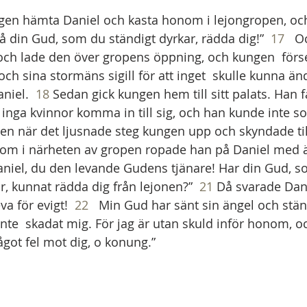
ngen hämta Daniel och kasta honom i lejongropen, oc
”Må din Gud, som du ständigt dyrkar, rädda dig!”  
17
   
och lade den över gropens öppning, och kungen  förs
och sina stormäns sigill för att inget  skulle kunna än
iel.  
18
 Sedan gick kungen hem till sitt palats. Han 
 inga kvinnor komma in till sig, och han kunde inte so
n när det ljusnade steg kungen upp och skyndade til
kom i närheten av gropen ropade han på Daniel med än
aniel, du den levande Gudens tjänare! Har din Gud, s
r, kunnat rädda dig från lejonen?”  
21
 Då svarade Dan
a för evigt!  
22
   Min Gud har sänt sin ängel och stän
inte  skadat mig. För jag är utan skuld inför honom, oc
något fel mot dig, o konung.”