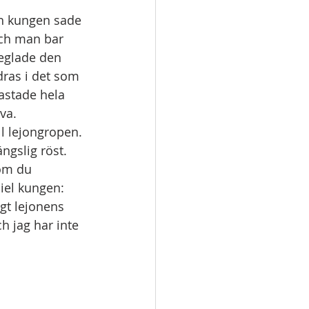
h kungen sade 
Och man bar 
eglade den 
dras i det som 
fastade hela 
va.
l lejongropen. 
gslig röst. 
om du  
iel kungen: 
gt lejonens 
h jag har inte 