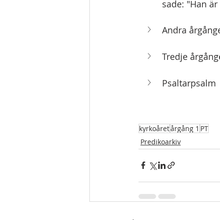
sade: "Han är 
Andra årgånge
Tredje årgång
Psaltarpsalm
kyrkoåret
årgång 1
PT
Predikoarkiv