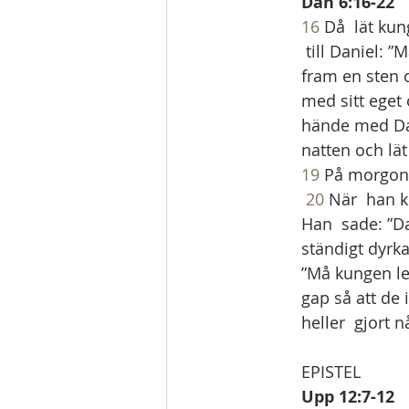
Dan 6:16-22
16
 Då  lät ku
 till Daniel: 
fram en sten 
med sitt eget 
hände med Dan
natten och lät
19
 På morgone
20
 När  han 
Han  sade: ”D
ständigt dyrka
”Må kungen lev
gap så att de 
heller  gjort 
EPISTEL
Upp 12:7-12