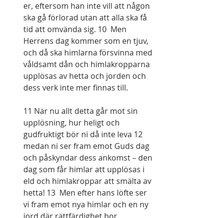
er, eftersom han inte vill att någon 
ska gå förlorad utan att alla ska få 
tid att omvända sig. 10  Men 
Herrens dag kommer som en tjuv, 
och då ska himlarna försvinna med 
våldsamt dån och himlakropparna 
upplösas av hetta och jorden och 
dess verk inte mer finnas till.
11 När nu allt detta går mot sin 
upplösning, hur heligt och 
gudfruktigt bör ni då inte leva 12  
medan ni ser fram emot Guds dag 
och påskyndar dess ankomst – den 
dag som får himlar att upplösas i 
eld och himlakroppar att smälta av 
hetta! 13  Men efter hans löfte ser 
vi fram emot nya himlar och en ny 
jord där rättfärdighet bor.