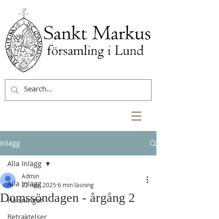
Inlägg
Alla Inlägg
Admin
Alla Inlägg
22 nov. 2025
6 min läsning
Domssöndagen - årgång 2
Hälsningar
Betraktelser