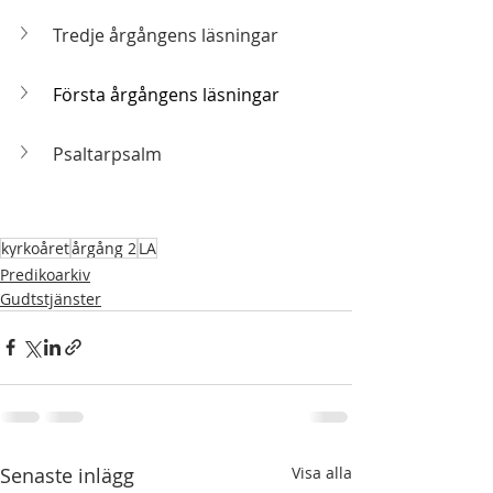
Tredje årgångens läsningar
Första årgångens läsningar
Psaltarpsalm
kyrkoåret
årgång 2
LA
Predikoarkiv
Gudtstjänster
Senaste inlägg
Visa alla