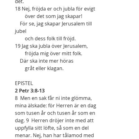
det.
18 Nej, fröjda er och jubla för evigt
        över det som jag skapar!
    För se, jag skapar Jerusalem till 
jubel
        och dess folk till fröjd.
19 Jag ska jubla över Jerusalem,
        fröjda mig över mitt folk.
    Där ska inte mer höras
        gråt eller klagan.
EPISTEL
2 Petr 3:8-13
8  Men en sak får ni inte glömma, 
mina älskade: för Herren är en dag 
som tusen år och tusen år som en 
dag. 9  Herren dröjer inte med att 
uppfylla sitt löfte, så som en del 
menar. Nej, han har tålamod med 