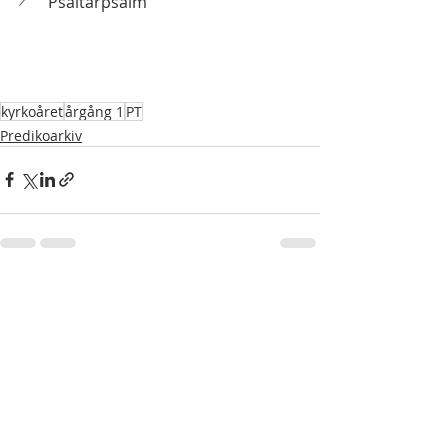
Psaltarpsalm
kyrkoåret
årgång 1
PT
Predikoarkiv
Senaste inlägg
Visa alla