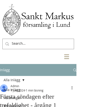
Inlägg
Alla Inlägg
Admin
Alla Inlägg
1 juni 2024
1 min läsning
Första söndagen efter
Hälsningar
trefaldighet - årgång 1
Betraktelser