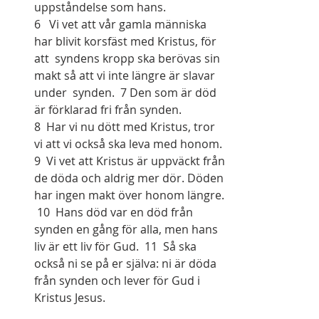
uppståndelse som hans.
6   Vi vet att vår gamla människa 
har blivit korsfäst med Kristus, för 
att  syndens kropp ska berövas sin 
makt så att vi inte längre är slavar 
under  synden.  7 Den som är död 
är förklarad fri från synden.
8  Har vi nu dött med Kristus, tror 
vi att vi också ska leva med honom.  
9  Vi vet att Kristus är uppväckt från 
de döda och aldrig mer dör. Döden 
har ingen makt över honom längre. 
 10  Hans död var en död från 
synden en gång för alla, men hans 
liv är ett liv för Gud.  11  Så ska 
också ni se på er själva: ni är döda 
från synden och lever för Gud i 
Kristus Jesus.