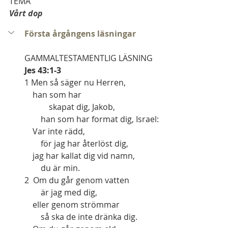
TEMA
Vårt dop
Första årgångens läsningar
GAMMALTESTAMENTLIG LÄSNING
Jes 43:1-3
1 Men så säger nu Herren,
    han som har
            skapat dig, Jakob,
        han som har format dig, Israel:
    Var inte rädd,
        för jag har återlöst dig,
    jag har kallat dig vid namn,
        du är min.
2  Om du går genom vatten
        är jag med dig,
    eller genom strömmar
        så ska de inte dränka dig.