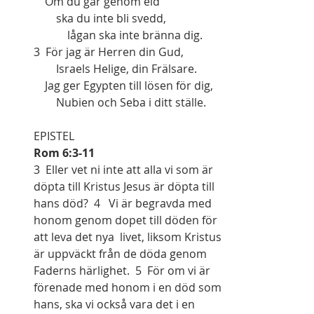
    Om du går genom eld
        ska du inte bli svedd,
            lågan ska inte bränna dig.
3  För jag är Herren din Gud,
        Israels Helige, din Frälsare.
    Jag ger Egypten till lösen för dig,
        Nubien och Seba i ditt ställe.
EPISTEL
Rom 6:3-11
3  Eller vet ni inte att alla vi som är 
döpta till Kristus Jesus är döpta till 
hans död?  4   Vi är begravda med 
honom genom dopet till döden för 
att leva det nya  livet, liksom Kristus 
är uppväckt från de döda genom 
Faderns härlighet.  5  För om vi är 
förenade med honom i en död som 
hans, ska vi också vara det i en 