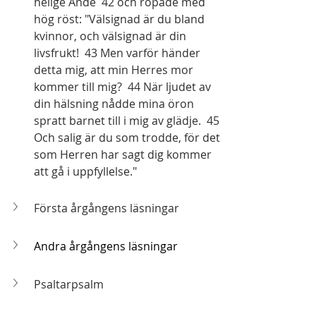
helige Ande  42 och ropade med 
hög röst: "Välsignad är du bland 
kvinnor, och välsignad är din 
livsfrukt!  43 Men varför händer 
detta mig, att min Herres mor 
kommer till mig?  44 När ljudet av 
din hälsning nådde mina öron 
spratt barnet till i mig av glädje.  45 
Och salig är du som trodde, för det 
som Herren har sagt dig kommer 
att gå i uppfyllelse."
Första årgångens läsningar
Andra årgångens läsningar
Psaltarpsalm