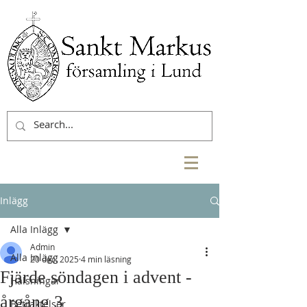
Inlägg
Alla Inlägg
Admin
Alla Inlägg
20 dec. 2025
4 min läsning
Fjärde söndagen i advent -
Hälsningar
årgång 3
Betraktelser