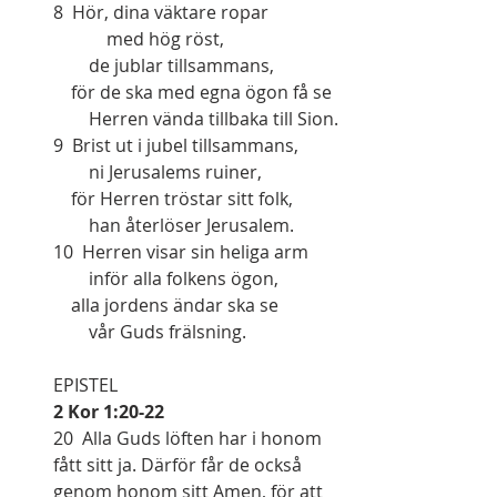
8  Hör, dina väktare ropar
            med hög röst,
        de jublar tillsammans,
    för de ska med egna ögon få se
        Herren vända tillbaka till Sion.
9  Brist ut i jubel tillsammans,
        ni Jerusalems ruiner,
    för Herren tröstar sitt folk,
        han återlöser Jerusalem.
10  Herren visar sin heliga arm
        inför alla folkens ögon,
    alla jordens ändar ska se
        vår Guds frälsning.
EPISTEL   
2 Kor 1:20-22
20  Alla Guds löften har i honom 
fått sitt ja. Därför får de också 
genom honom sitt Amen, för att 