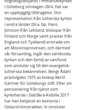
högtidsgudstjänst i Immanuelkyrkan 
i Göteborg söndagen 28/4. Det var 
en uppbygglig tilldragelse. Stor 
representation från lutherska kyrkor 
i andra länder (bl.a. bp. Hans 
Jönsson från Lettland, biskopar från 
Finland och Norge samt präster från 
England och Tyskland) erinrade om 
att Missionsprovinsen, och därmed 
vår församling, ingår den världsvida 
kyrkan och den familj av samfund 
som ansluter sig till den evangelisk-
lutherska bekännelsen. Bengt Ådahl 
prästvigdes 1975 av biskop Bertil 
Gärtner för Göteborgs stift. Efter sin 
pensionering från tjänst som 
kyrkoherde i Slättåkra-Kvibille 2017 
har han betjänat en koinonia i 
Oskarströmstrakten. Vi omsluter 