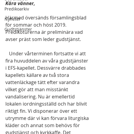
Kära vänner,
Predikoarkiv
Härmed översänds församlingsblad 
Nyheter
för sommar och höst 2019. 
Gudtstjänster
Predikoturerna är preliminära vad 
avser präst som leder gudstjänst. 
   Under vårterminen fortsatte vi att 
fira huvuddelen av våra gudstjänster 
i EFS-kapellet. Dessvärre drabbades 
kapellets källare av två stora 
vattenläckage tätt efter varandra 
vilket gör att man misstänkt 
vandalisering. Nu är emellertid 
lokalen iordningsställd och har blivit 
riktigt fin. Vi disponerar över ett 
utrymme där vi kan förvara liturgiska 
kläder och annat som behövs för 
gudstjänst och kyrkkaffe. Det 