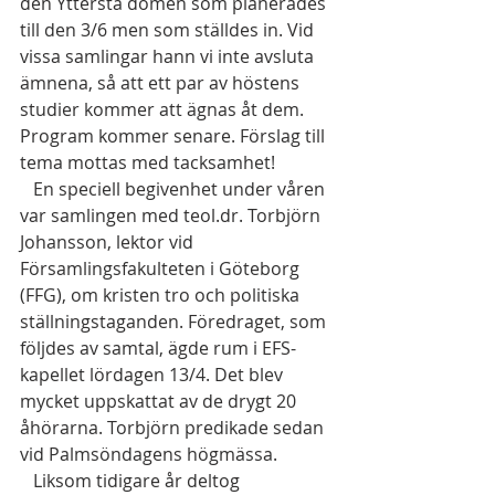
den Yttersta domen som planerades 
till den 3/6 men som ställdes in. Vid 
vissa samlingar hann vi inte avsluta 
ämnena, så att ett par av höstens 
studier kommer att ägnas åt dem. 
Program kommer senare. Förslag till 
tema mottas med tacksamhet! 
   En speciell begivenhet under våren 
var samlingen med teol.dr. Torbjörn 
Johansson, lektor vid 
Församlingsfakulteten i Göteborg 
(FFG), om kristen tro och politiska 
ställningstaganden. Föredraget, som 
följdes av samtal, ägde rum i EFS-
kapellet lördagen 13/4. Det blev 
mycket uppskattat av de drygt 20 
åhörarna. Torbjörn predikade sedan 
vid Palmsöndagens högmässa. 
   Liksom tidigare år deltog 