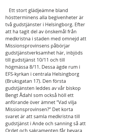
   Ett stort glädjeämne bland 
höstterminens alla begivenheter är 
två gudstjänster i Helsingborg. Efter 
att ha tagit del av önskemål från 
medkristna i staden med omnejd att 
Missionsprovinsens påbörjar 
gudstjänstverksamhet här, inbjöds 
till gudstjänst 10/11 och till 
högmässa 8/11. Dessa ägde rum i 
EFS-kyrkan i centrala Helsingborg 
(Bruksgatan 17). Den första 
gudstjänsten leddes av vår biskop 
Bengt Ådahl som också höll ett 
anförande över ämnet ”Vad vilja 
Missionsprovinsen?” Det korta 
svaret är att samla medkristna till 
gudstjänst i Ande och sanning så att 
Ordet och sakramenten får bevara 