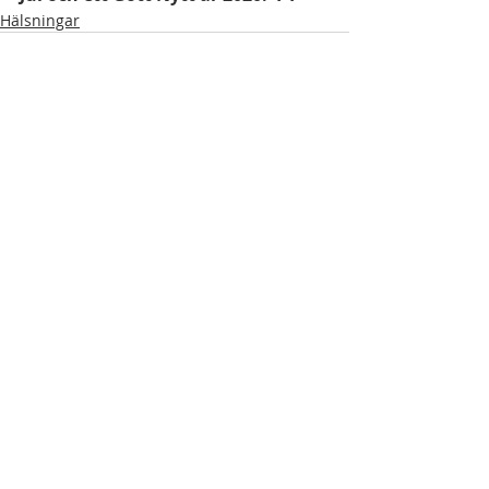
Hälsningar
Senaste inlägg
Visa alla