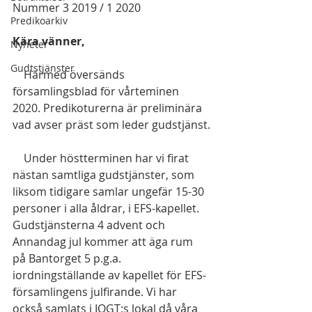
Nummer 3 2019 / 1 2020
Predikoarkiv
Kära vänner,
Nyheter
Gudtstjänster
    Härmed översänds 
församlingsblad för vårteminen 
2020. Predikoturerna är preliminära 
vad avser präst som leder gudstjänst.
    Under höstterminen har vi firat 
nästan samtliga gudstjänster, som 
liksom tidigare samlar ungefär 15-30 
personer i alla åldrar, i EFS-kapellet. 
Gudstjänsterna 4 advent och 
Annandag jul kommer att äga rum 
på Bantorget 5 p.g.a. 
iordningställande av kapellet för EFS-
församlingens julfirande. Vi har 
också samlats i IOGT:s lokal då våra 