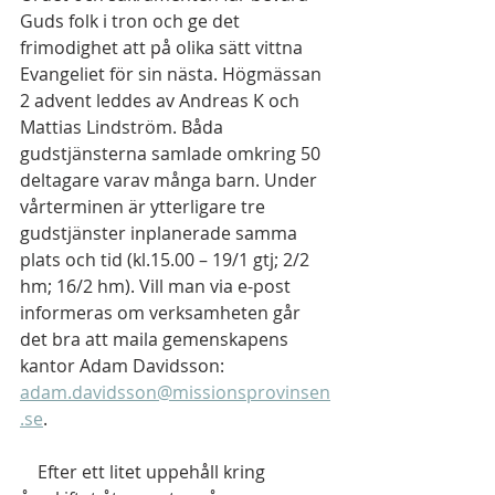
Guds folk i tron och ge det 
frimodighet att på olika sätt vittna 
Evangeliet för sin nästa. Högmässan 
2 advent leddes av Andreas K och 
Mattias Lindström. Båda 
gudstjänsterna samlade omkring 50 
deltagare varav många barn. Under 
vårterminen är ytterligare tre 
gudstjänster inplanerade samma 
plats och tid (kl.15.00 – 19/1 gtj; 2/2 
hm; 16/2 hm). Vill man via e-post 
informeras om verksamheten går 
det bra att maila gemenskapens 
kantor Adam Davidsson: 
adam.davidsson@missionsprovinsen
.se
.  
    Efter ett litet uppehåll kring 