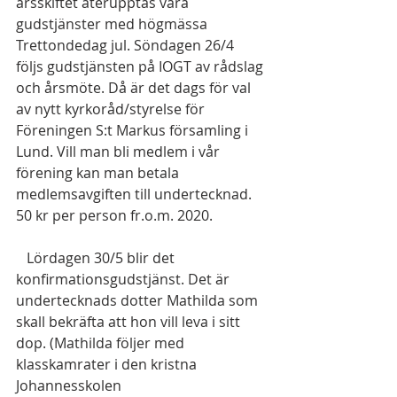
årsskiftet återupptas våra 
gudstjänster med högmässa 
Trettondedag jul. Söndagen 26/4 
följs gudstjänsten på IOGT av rådslag 
och årsmöte. Då är det dags för val 
av nytt kyrkoråd/styrelse för 
Föreningen S:t Markus församling i 
Lund. Vill man bli medlem i vår 
förening kan man betala 
medlemsavgiften till undertecknad. 
50 kr per person fr.o.m. 2020.
   Lördagen 30/5 blir det 
konfirmationsgudstjänst. Det är 
undertecknads dotter Mathilda som 
skall bekräfta att hon vill leva i sitt 
dop. (Mathilda följer med 
klasskamrater i den kristna 
Johannesskolen 