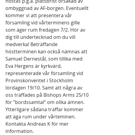
höstas p.g.a. platsbrist orsakad av 
ombyggnad av AF-borgen. Eventuellt 
kommer vi att presentera vår 
församling vid vårterminens gille 
som äger rum fredagen 7/2. Hör av 
dig till undertecknad om du vill 
medverka! Beträffande 
höstterminen kan också nämnas att 
Samuel Dernestål, som tillika med 
Eva Hergens är kyrkvärd, 
representerade vår församling vid 
Provinskonventet i Stockholm 
lördagen 19/10. Samt att några av 
oss träffades på Bishops Arms 25/10 
för ”bordssamtal” om olika ämnen. 
Ytterligare sådana träffar kommer 
att äga rum under vårteminen. 
Kontakta Andreas K för mer 
information.