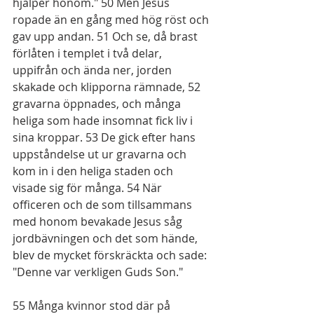
hjälper honom." 
50
 Men Jesus 
ropade än en gång med hög röst och 
gav upp andan. 
51
 Och se, då brast 
förlåten i templet i två delar, 
uppifrån och ända ner, jorden 
skakade och klipporna rämnade, 
52
gravarna öppnades, och många 
heliga som hade insomnat fick liv i 
sina kroppar. 
53
 De gick efter hans 
uppståndelse ut ur gravarna och 
kom in i den heliga staden och 
visade sig för många. 
54
 När 
officeren och de som tillsammans 
med honom bevakade Jesus såg 
jordbävningen och det som hände, 
blev de mycket förskräckta och sade: 
"Denne var verkligen Guds Son."
55
 Många kvinnor stod där på 