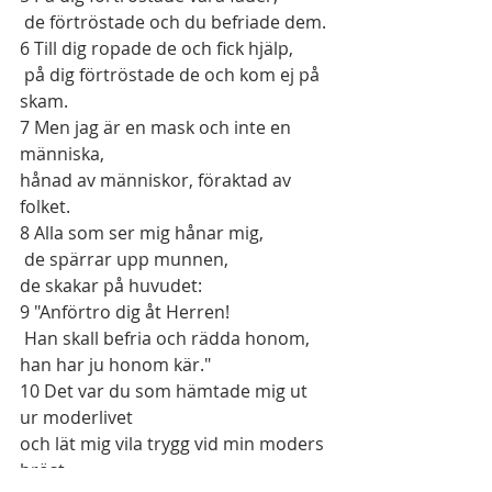
 de förtröstade och du befriade dem.
6
 Till dig ropade de och fick hjälp,
 på dig förtröstade de och kom ej på 
skam.
7
 Men jag är en mask och inte en 
människa,
hånad av människor, föraktad av 
folket.
8
 Alla som ser mig hånar mig,
 de spärrar upp munnen,
de skakar på huvudet:
9
 "Anförtro dig åt Herren!
 Han skall befria och rädda honom,
han har ju honom kär."
10
 Det var du som hämtade mig ut 
ur moderlivet
och lät mig vila trygg vid min moders 
bröst.