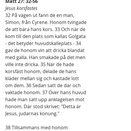
Matt 27: 32-56
Jesus korsfästes
32
 På vägen ut fann de en man, 
Simon, från Cyrene. Honom tvingade 
de att bära hans kors. 
33
 Och när de 
kom till den plats som kallas Golgata 
- det betyder huvudskalleplats - 
34
gav de honom vin att dricka blandat 
med galla. Han smakade på det men 
ville inte dricka. 
35
 När de hade 
korsfäst honom, delade de hans 
kläder mellan sig och kastade lott 
om dem. 
36
 Sedan satt de där och 
vaktade honom. 
37
 Över hans huvud 
hade man satt upp anklagelsen mot 
honom. Där stod skrivet: "Detta är 
Jesus, judarnas konung."
38
 Tillsammans med honom 