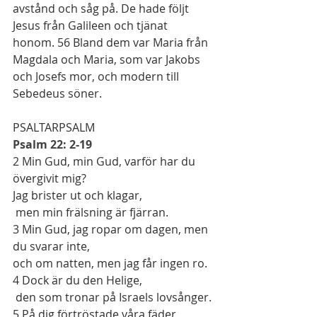
avstånd och såg på. De hade följt 
Jesus från Galileen och tjänat 
honom. 
56
 Bland dem var Maria från 
Magdala och Maria, som var Jakobs 
och Josefs mor, och modern till 
Sebedeus söner.
PSALTARPSALM
Psalm 22: 2-19
2
 Min Gud, min Gud, varför har du 
övergivit mig?
Jag brister ut och klagar,
 men min frälsning är fjärran.
3
 Min Gud, jag ropar om dagen, men 
du svarar inte,
och om natten, men jag får ingen ro.
4
 Dock är du den Helige,
 den som tronar på Israels lovsånger.
5
 På dig förtröstade våra fäder,