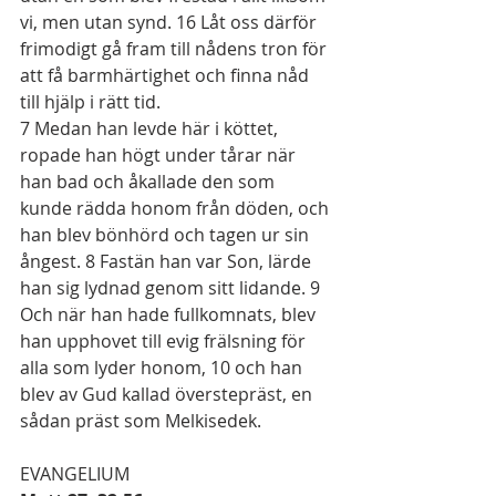
vi, men utan synd. 
16
 Låt oss därför 
frimodigt gå fram till nådens tron för 
att få barmhärtighet och finna nåd 
till hjälp i rätt tid.
7
 Medan han levde här i köttet, 
ropade han högt under tårar när 
han bad och åkallade den som 
kunde rädda honom från döden, och 
han blev bönhörd och tagen ur sin 
ångest. 
8
 Fastän han var Son, lärde 
han sig lydnad genom sitt lidande. 
9
Och när han hade fullkomnats, blev 
han upphovet till evig frälsning för 
alla som lyder honom, 
10
 och han 
blev av Gud kallad överstepräst, en 
sådan präst som Melkisedek.
EVANGELIUM