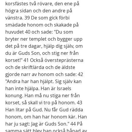
korsfästes två rövare, den ene på 
högra sidan och den andre på 
vänstra. 
39
 De som gick förbi 
smädade honom och skakade på 
huvudet 
40
 och sade: "Du som 
bryter ner templet och bygger upp 
det på tre dagar, hjälp dig själv, om 
du är Guds Son, och stig ner från 
korset!" 
41
 Också översteprästerna 
och de skriftlärda och de äldste 
gjorde narr av honom och sade: 
42
"Andra har han hjälpt. Sig själv kan 
han inte hjälpa. Han är Israels 
konung. Han må nu stiga ner från 
korset, så skall vi tro på honom. 
43
Han litar på Gud. Nu får Gud rädda 
honom, om han har honom kär. Han 
har ju sagt: Jag är Guds Son." 
44
 På 
samma sätt blev han också hånad av 