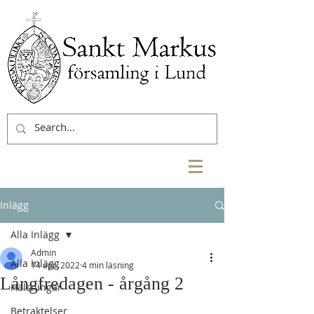
Inlägg
Alla Inlägg
Admin
Alla Inlägg
14 apr. 2022
4 min läsning
Långfredagen - årgång 2
Hälsningar
Betraktelser