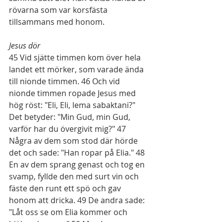
rövarna som var korsfästa 
tillsammans med honom.
Jesus dör
45
 Vid sjätte timmen kom över hela 
landet ett mörker, som varade ända 
till nionde timmen. 
46
 Och vid 
nionde timmen ropade Jesus med 
hög röst: "Eli, Eli, lema sabaktani?" 
Det betyder: "Min Gud, min Gud, 
varför har du övergivit mig?" 
47
Några av dem som stod där hörde 
det och sade: "Han ropar på Elia." 
48
En av dem sprang genast och tog en 
svamp, fyllde den med surt vin och 
fäste den runt ett spö och gav 
honom att dricka. 
49
 De andra sade: 
"Låt oss se om Elia kommer och 