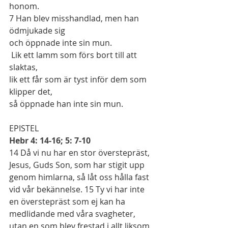
honom.
7
 Han blev misshandlad, men han 
ödmjukade sig
och öppnade inte sin mun.
 Lik ett lamm som förs bort till att 
slaktas,
lik ett får som är tyst inför dem som 
klipper det,
så öppnade han inte sin mun.
EPISTEL
Hebr 4: 14-16; 5: 7-10
14
 Då vi nu har en stor överstepräst, 
Jesus, Guds Son, som har stigit upp 
genom himlarna, så låt oss hålla fast 
vid vår bekännelse. 
15
 Ty vi har inte 
en överstepräst som ej kan ha 
medlidande med våra svagheter, 
utan en som blev frestad i allt liksom 