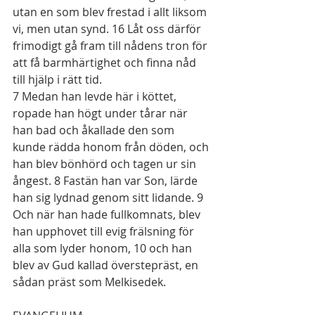
utan en som blev frestad i allt liksom 
vi, men utan synd. 
16
 Låt oss därför 
frimodigt gå fram till nådens tron för 
att få barmhärtighet och finna nåd 
till hjälp i rätt tid.
7
 Medan han levde här i köttet, 
ropade han högt under tårar när 
han bad och åkallade den som 
kunde rädda honom från döden, och 
han blev bönhörd och tagen ur sin 
ångest. 
8
 Fastän han var Son, lärde 
han sig lydnad genom sitt lidande. 
9
Och när han hade fullkomnats, blev 
han upphovet till evig frälsning för 
alla som lyder honom, 
10
 och han 
blev av Gud kallad överstepräst, en 
sådan präst som Melkisedek.