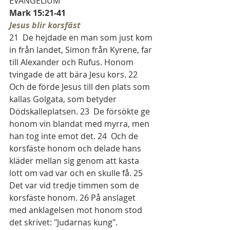
EVANGELIUM
Mark 15:21-41
Jesus blir korsfäst
21  De hejdade en man som just kom 
in från landet, Simon från Kyrene, far 
till Alexander och Rufus. Honom 
tvingade de att bära Jesu kors. 22  
Och de förde Jesus till den plats som 
kallas Golgata, som betyder 
Dödskalleplatsen. 23  De försökte ge 
honom vin blandat med myrra, men 
han tog inte emot det. 24  Och de 
korsfäste honom och delade hans 
kläder mellan sig genom att kasta 
lott om vad var och en skulle få. 25 
Det var vid tredje timmen som de 
korsfäste honom. 26 På anslaget 
med anklagelsen mot honom stod 
det skrivet: "Judarnas kung".