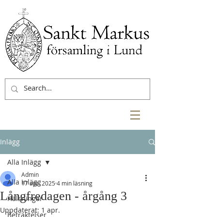
Inlägg
Alla Inlägg
Admin
Alla Inlägg
17 apr. 2025
4 min läsning
Långfredagen - årgång 3
Hälsningar
Uppdaterat:
1 apr.
Betraktelser