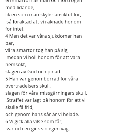
en smärtornas man och förtrogen 
med lidande,
lik en som man skyler ansiktet för,
 så föraktad att vi räknade honom 
för intet.
4
 Men det var våra sjukdomar han 
bar,
våra smärtor tog han på sig,
 medan vi höll honom för att vara 
hemsökt,
slagen av Gud och pinad.
5
 Han var genomborrad för våra 
överträdelsers skull,
slagen för våra missgärningars skull.
 Straffet var lagt på honom för att vi 
skulle få frid,
och genom hans sår är vi helade.
6
 Vi gick alla vilse som får,
 var och en gick sin egen väg,