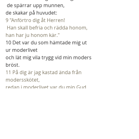
 de spärrar upp munnen,
de skakar på huvudet:
9 "Anförtro dig åt Herren!
 Han skall befria och rädda honom,
han har ju honom kär."
10
 Det var du som hämtade mig ut 
ur moderlivet
och lät mig vila trygg vid min moders 
bröst.
11 På dig är jag kastad ända från 
modersskötet,
redan i moderlivet var du min Gud.
12
 Var inte långt ifrån mig, ty nöd är 
nära,
och ingen finns som hjälper.
13 Tjurar i mängd omger mig,
 Basans oxar omringar mig.
14
 Som glupande och rytande lejon