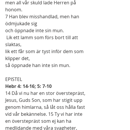
men all vår skuld lade Herren på 
honom.
7
 Han blev misshandlad, men han 
ödmjukade sig
och öppnade inte sin mun.
 Lik ett lamm som förs bort till att 
slaktas,
lik ett får som är tyst inför dem som 
klipper det,
så öppnade han inte sin mun.
EPISTEL
Hebr 4: 14-16; 5: 7-10
14
 Då vi nu har en stor överstepräst, 
Jesus, Guds Son, som har stigit upp 
genom himlarna, så låt oss hålla fast 
vid vår bekännelse. 
15
 Ty vi har inte 
en överstepräst som ej kan ha 
medlidande med våra svagheter, 