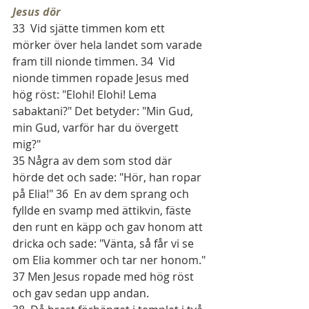
Jesus dör
33  Vid sjätte timmen kom ett 
mörker över hela landet som varade 
fram till nionde timmen. 34  Vid 
nionde timmen ropade Jesus med 
hög röst: "Elohi! Elohi! Lema 
sabaktani?" Det betyder: "Min Gud, 
min Gud, varför har du övergett 
mig?"
35 Några av dem som stod där 
hörde det och sade: "Hör, han ropar 
på Elia!" 36  En av dem sprang och 
fyllde en svamp med ättikvin, fäste 
den runt en käpp och gav honom att 
dricka och sade: "Vänta, så får vi se 
om Elia kommer och tar ner honom." 
37 Men Jesus ropade med hög röst 
och gav sedan upp andan.