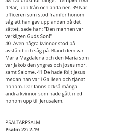
38  Då brast förhänget i templet i två 
delar, uppifrån och ända ner. 39 När 
officeren som stod framför honom 
såg att han gav upp andan på det 
sättet, sade han: "Den mannen var 
verkligen Guds Son!"
40  Även några kvinnor stod på 
avstånd och såg på. Bland dem var 
Maria Magdalena och den Maria som 
var Jakob den yngres och Joses mor, 
samt Salome. 41 De hade följt Jesus 
medan han var i Galileen och tjänat 
honom. Där fanns också många 
andra kvinnor som hade gått med 
honom upp till Jerusalem.
PSALTARPSALM
Psalm 22: 2-19