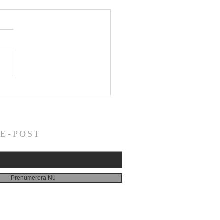
a söndagen efter
ldighet - årgång 3 (2026)
 E-POST
Prenumerera Nu