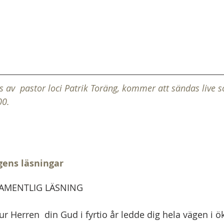
av  pastor loci Patrik Toräng, kommer att sändas live 
00.
gens läsningar
MENTLIG LÄSNING   