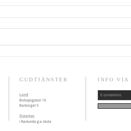
Andra söndagen efter
Först
trefaldighet - årgång 3 (2026)
trefa
GUDTJÄNSTER
INFO VIA
Lund
Biskopsgatan 10
Bantorget 5
Österlen
i Ravlunda g:a skola