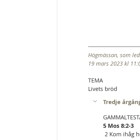
Högmässan, som leds 
19 mars 2023 kl 11:
TEMA
Livets bröd
Tredje årgån
GAMMALTESTA
5 Mos 8:2-3
 2 Kom ihåg hur Herren  din Gud i fyrtio år ledde dig hela vägen i öknen för att 