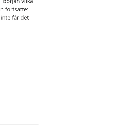
 början vilka 
 fortsatte: 
inte får det 