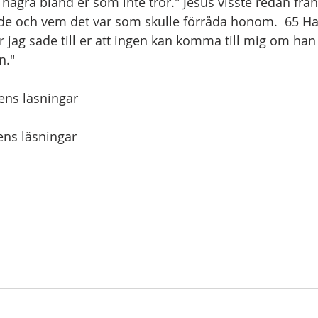
några bland er som inte tror." Jesus visste redan från 
de och vem det var som skulle förråda honom.  65 Han
r jag sade till er att ingen kan komma till mig om han 
n."
ens läsningar
ns läsningar