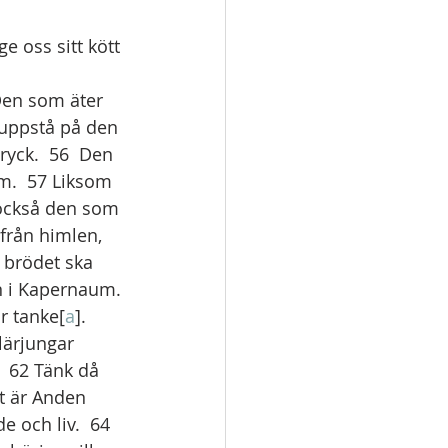
 oss sitt kött 
 
Den som äter 
 uppstå på den 
ryck.  56  Den 
om.  57 Liksom 
 också den som 
från himlen, 
 brödet ska 
an i Kapernaum.
r tanke[
a
]. 
lärjungar 
  62 Tänk då 
t är Anden 
e och liv.  64   