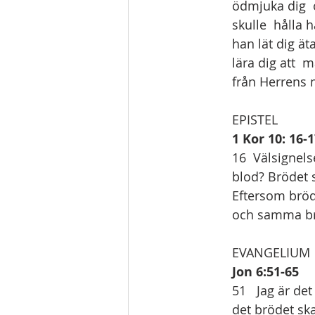
ödmjuka dig  o
skulle  hålla 
han lät dig ät
lära dig att  
från Herrens 
EPISTEL   
1 Kor 10: 16-
16  Välsignel
blod? Brödet s
Eftersom bröde
och samma br
EVANGELIUM
Jon 6:51-65
51   Jag är d
det brödet ska