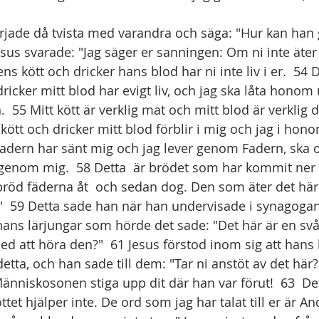
jade då tvista med varandra och säga: "Hur kan han ge
Jesus svarade: "Jag säger er sanningen: Om ni inte äter
 kött och dricker hans blod har ni inte liv i er.  54 
dricker mitt blod har evigt liv, och jag ska låta honom
.  55 Mitt kött är verklig mat och mitt blod är verklig d
kött och dricker mitt blod förblir i mig och jag i hon
adern har sänt mig och jag lever genom Fadern, ska
 genom mig.  58 Detta  är brödet som har kommit ner 
bröd fäderna åt  och sedan dog. Den som äter det här
t."  59 Detta sade han när han undervisade i synagog
ans lärjungar som hörde det sade: "Det här är en svå
d att höra den?"  61 Jesus förstod inom sig att hans 
etta, och han sade till dem: "Tar ni anstöt av det här?
änniskosonen stiga upp dit där han var förut!  63  De
ttet hjälper inte. De ord som jag har talat till er är And