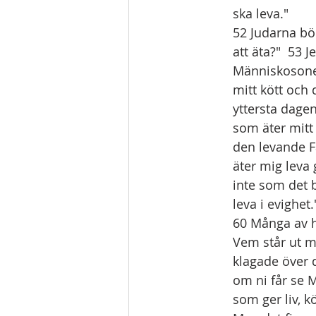
ska leva."
52 Judarna bör
att äta?"  53 
Människosonens
mitt kött och 
yttersta dagen
som äter mitt 
den levande F
äter mig leva
inte som det 
leva i evighe
60 Många av h
Vem står ut me
klagade över d
om ni får se M
som ger liv, kö