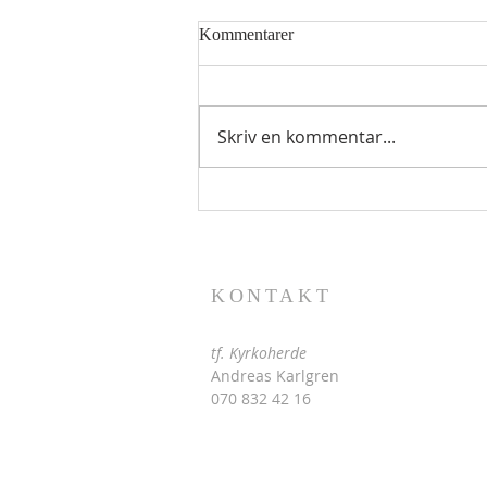
Kommentarer
Skriv en kommentar...
Kristi förklaringsdag - årgång 3
(2026)
KONTAKT
tf. Kyrkoherde
Andreas Karlgren
070 832 42 16