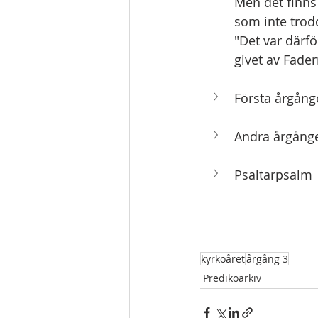
Men det finns 
som inte trod
"Det var därfö
givet av Fader
Första årgång
Andra årgånge
Psaltarpsalm
kyrkoåret
årgång 3
Predikoarkiv