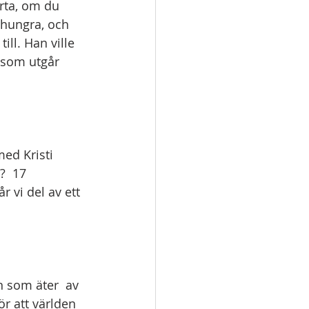
rta, om du 
 hungra, och 
ll. Han ville 
 som utgår 
ed Kristi 
  17  
 vi del av ett 
 som äter  av 
ör att världen 