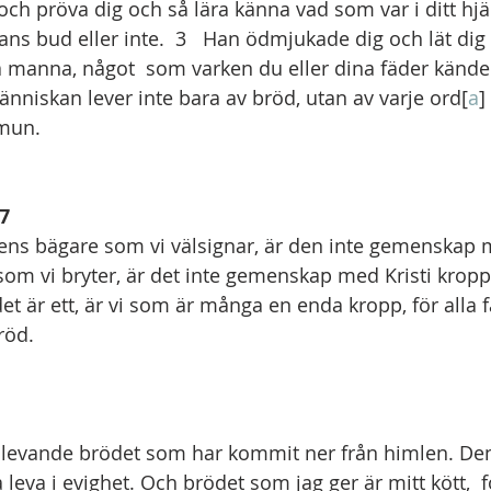
ch pröva dig och så lära känna vad som var i ditt hjä
hans bud eller inte.  3   Han ödmjukade dig och lät dig
a manna, något  som varken du eller dina fäder kände ti
människan lever inte bara av bröd, utan av varje ord[
a
]
mun.  
17
sens bägare som vi välsignar, är den inte gemenskap m
om vi bryter, är det inte gemenskap med Kristi kropp?
t är ett, är vi som är många en enda kropp, för alla får
öd.  
et levande brödet som har kommit ner från himlen. Den
 leva i evighet. Och brödet som jag ger är mitt kött,  f