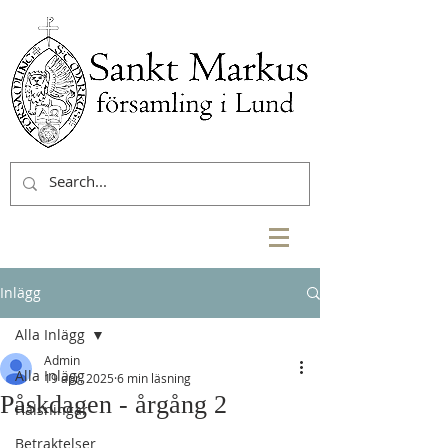
Inlägg
Alla Inlägg
Admin
Alla Inlägg
19 apr. 2025
6 min läsning
Påskdagen - årgång 2
Hälsningar
Betraktelser