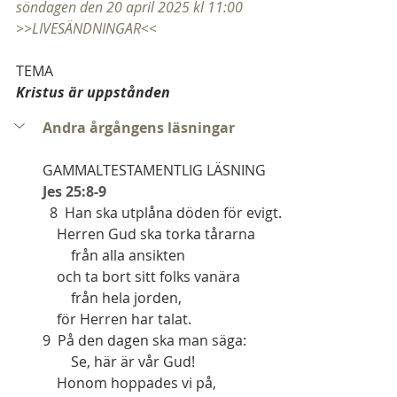
söndagen den 20 april 2025 kl 11:00 
>>LIVESÄNDNINGAR<<
TEMA
Kristus är uppstånden
Andra årgångens läsningar
GAMMALTESTAMENTLIG LÄSNING
Jes 25:8-9
  8  Han ska utplåna döden för evigt.
    Herren Gud ska torka tårarna
        från alla ansikten
    och ta bort sitt folks vanära
        från hela jorden,
    för Herren har talat.
9  På den dagen ska man säga:
        Se, här är vår Gud!
    Honom hoppades vi på,