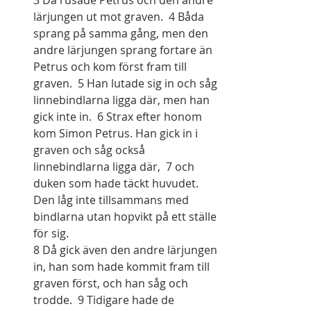
3 Då rusade Petrus och den andre 
lärjungen ut mot graven.  4 Båda 
sprang på samma gång, men den 
andre lärjungen sprang fortare än 
Petrus och kom först fram till 
graven.  5 Han lutade sig in och såg 
linnebindlarna ligga där, men han 
gick inte in.  6 Strax efter honom 
kom Simon Petrus. Han gick in i 
graven och såg också 
linnebindlarna ligga där,  7 och 
duken som hade täckt huvudet. 
Den låg inte tillsammans med 
bindlarna utan hopvikt på ett ställe 
för sig.
8 Då gick även den andre lärjungen 
in, han som hade kommit fram till 
graven först, och han såg och 
trodde.  9 Tidigare hade de 