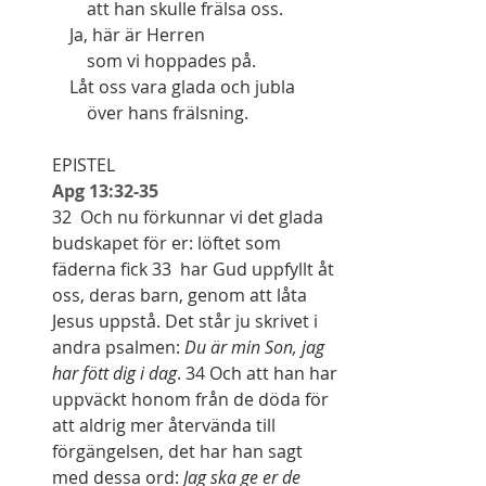
        att han skulle frälsa oss.
    Ja, här är Herren
        som vi hoppades på.
    Låt oss vara glada och jubla
        över hans frälsning.
EPISTEL 
Apg 13:32-35
32  Och nu förkunnar vi det glada 
budskapet för er: löftet som 
fäderna fick 33  har Gud uppfyllt åt 
oss, deras barn, genom att låta 
Jesus uppstå. Det står ju skrivet i 
andra psalmen: 
Du är min Son, jag 
har fött dig i dag
. 34 Och att han har 
uppväckt honom från de döda för 
att aldrig mer återvända till 
förgängelsen, det har han sagt 
med dessa ord: 
Jag ska ge er de 