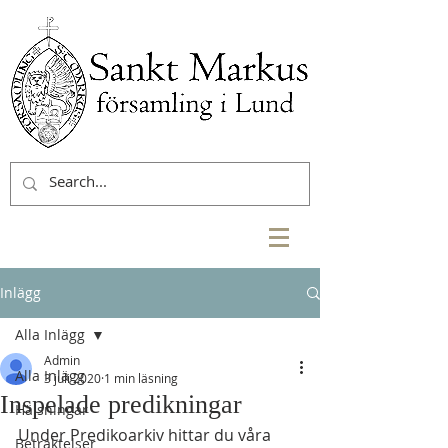
Inlägg
Alla Inlägg
Admin
Alla Inlägg
3 juli 2020
1 min läsning
Inspelade predikningar
Hälsningar
Under Predikoarkiv hittar du våra 
Betraktelser