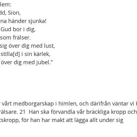
rusalem:
rädd, Sion,
inte dina händer sjunka!
Gud bor i dig,
älte som frälser.
r sig över dig med lust,
iger stilla[d] i sin kärlek,
as över dig med jubel.” 
 vårt medborgarskap i himlen, och därifrån väntar vi 
älsare. 21  Han ska förvandla vår bräckliga kropp och
skropp, för han har makt att lägga allt under sig