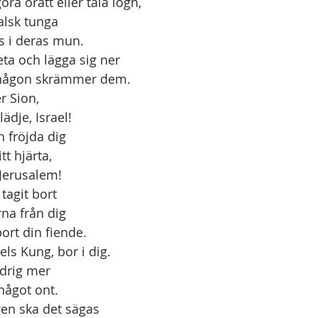
inte göra orätt eller tala lögn,
 falsk tunga
finnas i deras mun.
 beta och lägga sig ner
an att någon skrämmer dem.
r Sion,
av glädje, Israel!
och fröjda dig
a ditt hjärta,
 dotter Jerusalem!
tagit bort
arna från dig
röjt bort din fiende.
sraels Kung, bor i dig.
a aldrig mer
frukta något ont.
en ska det sägas