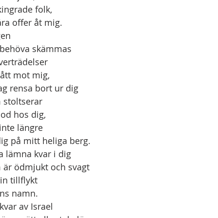
förskingrade folk,
  frambära offer åt mig.
gen
nte behöva skämmas
lla överträdelser
  du begått mot mig,
a jag rensa bort ur dig
som stoltserar
 i högmod hos dig,
a inte längre
häva dig på mitt heliga berg.
a lämna kvar i dig
 som är ödmjukt och svagt
r sin tillflykt
 i Herrens namn.
var av Israel