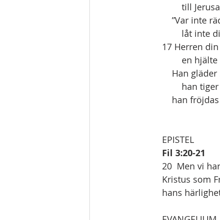
        till Je
    ”Var inte 
        låt 
17 Herren din 
        en hj
    Han gläde
        han t
    han fröjd
EPISTEL   
Fil 3:20-21
20  Men vi har
Kristus som Fr
hans härlighet
EVANGELIUM