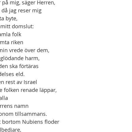
r på mig, säger Herren,
dagen då jag reser mig
ör att ta byte,
 är mitt domslut:
ka samla folk
 och hämta riken
ösa min vrede över dem,
a min glödande harm,
jorden ska förtäras
n lidelses eld.
en rest av Israel
e folken renade läppar,
 alla
la Herrens namn
a honom tillsammans.
t bortom Nubiens floder
illbedjare,