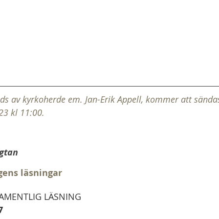
ds av kyrkoherde em. Jan-Erik Appell, kommer att sända
3 kl 11:00.
gtan
gens läsningar
MENTLIG LÄSNING   
7