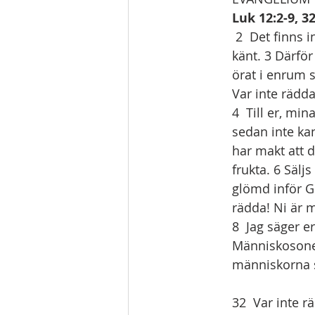
Luk 12:2-9, 3
 2  Det finns inget dolt som inte ska uppenbaras, och inget gömt som inte ska bli 
känt. 3 Därför
örat i enrum s
Var inte rädd
4  Till er, mi
sedan inte ka
har makt att 
frukta. 6 Sälj
glömd inför Gu
rädda! Ni är 
8  Jag säger 
Människosonen
människorna s
32  Var inte rä