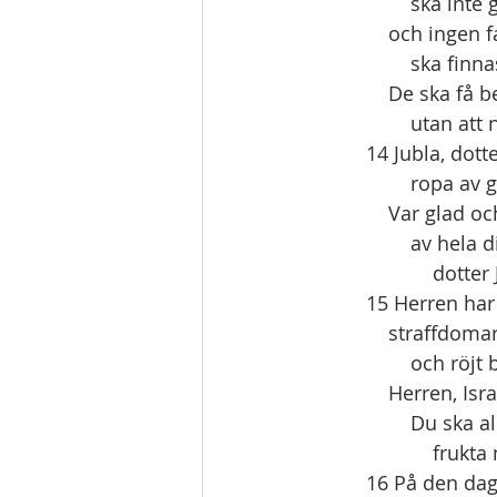
        ska 
    och ingen
        ska 
    De ska få
        ut
14 Jubla, dotte
        ropa 
    Var glad 
        av hel
           
15 Herren har 
    straffdom
        och 
    Herren, I
        Du sk
            
16 På den dag