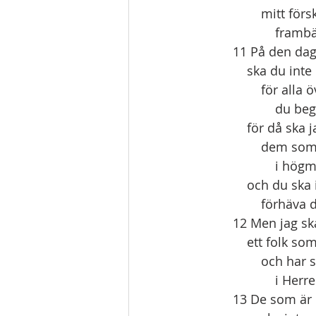
        mitt 
          
11 På den da
    ska du i
        för a
          
    för då sk
        dem 
           
    och du sk
        för
12 Men jag sk
    ett folk
        och ha
           
13 De som är k