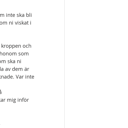
om ni viskat i 
r kroppen och 
ta honom som 
om ska ni 
da av dem är 
knade. Var inte 
å 
r mig inför 
.