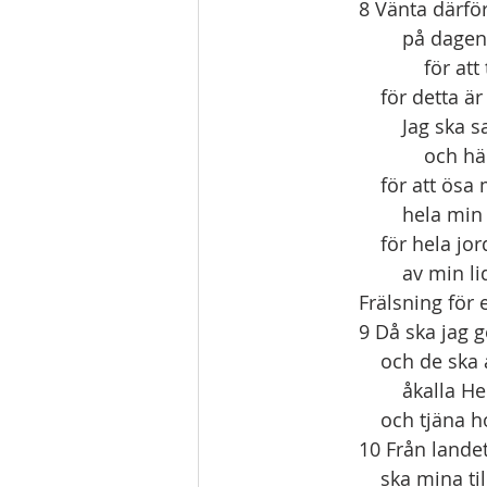
8 Vänta därfö
        på 
            f
    för detta
        Jag s
           
    för att 
        hel
    för hela 
        av mi
Frälsning för 
9 Då ska jag g
    och de ska
        åkal
    och tjän
10 Från lande
    ska mina t