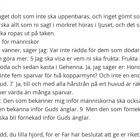
2
 ska allt som ni sagt i mörkret höras i ljuset, och det s
ka ropas ut på taken.
a för människor
na vänner, säger jag: Var inte rädda för dem som döda
n göra mer. 5 Jag ska visa er vem ni ska frukta: Fruk
döda och sedan kasta i Gehenna. Ja, jag säger er: Hon
s inte fem sparvar för två kopparmynt? Och inte en en
d. 7  Ja, till och med alla hårstrån på ert huvud är rä
mer värda än många sparvar.
er: Den som bekänner mig inför människorna ska ocks
 bekänna inför Guds änglar. 9  Men den som förneka
ka bli förnekad inför Guds änglar. 
dd, du lilla hjord, för er Far har beslutat att ge er riket