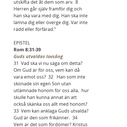
utskifta det åt dem som arv.  8 
Herren går själv framför dig och 
han ska vara med dig. Han ska inte 
lämna dig eller överge dig. Var inte 
rädd eller förfärad.”
EPISTEL
Rom 8:31-39
Guds utvaldas lovsång
31  Vad ska vi nu säga om detta? 
Om Gud är för oss, vem kan då 
vara emot oss?  32   Han som inte 
skonade sin egen Son utan 
utlämnade honom för oss alla,  hur 
skulle han kunna annat än att 
också skänka oss allt med honom?
33  Vem kan anklaga Guds utvalda? 
Gud är den som frikänner.  34   
Vem är det som fördömer? Kristus 