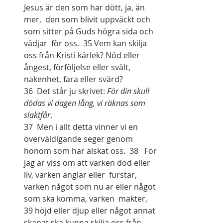
Jesus är den som har dött, ja, än 
mer,  den som blivit uppväckt och 
som sitter på Guds högra sida och 
vädjar  för oss.  35 Vem kan skilja 
oss från Kristi kärlek? Nöd eller 
ångest, förföljelse eller svält, 
nakenhet, fara eller svärd?  
36  Det står ju skrivet: 
För din skull 
dödas vi dagen lång, vi räknas som 
slaktfår
.
37  Men i allt detta vinner vi en 
överväldigande seger genom 
honom som har älskat oss.  38   För 
jag är viss om att varken död eller 
liv, varken änglar eller  furstar, 
varken något som nu är eller något 
som ska komma, varken  makter,  
39 höjd eller djup eller något annat 
skapat ska kunna skilja oss från 