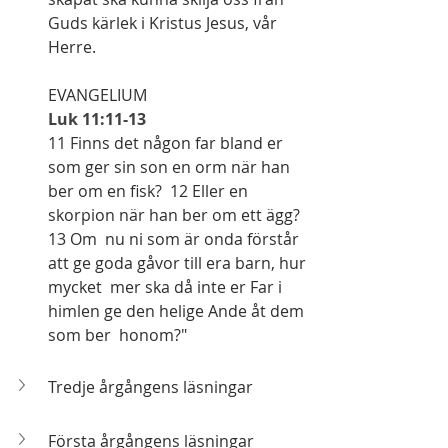
Guds kärlek i Kristus Jesus, vår 
Herre.
EVANGELIUM
Luk 11:11-13
11 Finns det någon far bland er 
som ger sin son en orm när han 
ber om en fisk?  12 Eller en 
skorpion när han ber om ett ägg?  
13 Om  nu ni som är onda förstår 
att ge goda gåvor till era barn, hur 
mycket  mer ska då inte er Far i 
himlen ge den helige Ande åt dem 
som ber  honom?"
Tredje årgångens läsningar
Första årgångens läsningar