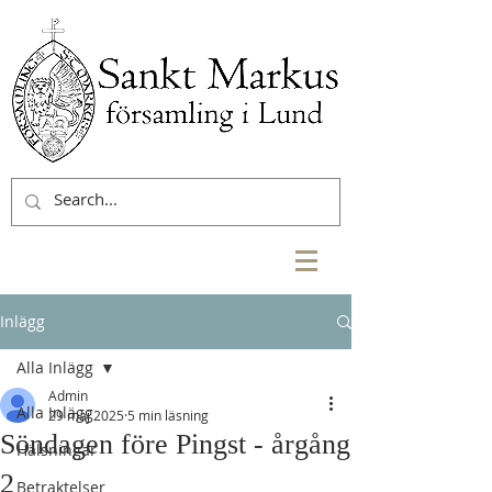
Inlägg
Alla Inlägg
Admin
Alla Inlägg
29 maj 2025
5 min läsning
Söndagen före Pingst - årgång
Hälsningar
2
Betraktelser