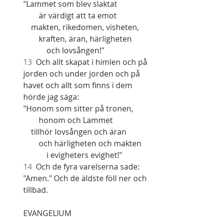
"Lammet som blev slaktat
        är värdigt att ta emot
    makten, rikedomen, visheten,
        kraften, äran, härligheten
            och lovsången!"
13
  Och allt skapat i himlen och på 
jorden och under jorden och på 
havet och allt som finns i dem 
hörde jag säga:
"Honom som sitter på tronen,
        honom och Lammet
    tillhör lovsången och äran
        och härligheten och makten
            i evigheters evighet!"
14
  Och de fyra varelserna sade: 
"Amen." Och de äldste föll ner och 
tillbad.
EVANGELIUM