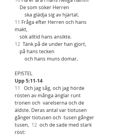
    De som söker Herren
        ska glädja sig av hjärtat.
11
 Fråga efter Herren och hans 
makt,
    sök alltid hans ansikte.
12
  Tänk på de under han gjort,
    på hans tecken
        och hans muns domar,
EPISTEL
Upp 5:11-14
11
   Och jag såg, och jag hörde 
rösten av många änglar runt 
tronen och  varelserna och de 
äldste. Deras antal var tiotusen 
gånger tiotusen och  tusen gånger 
tusen,  
12
  och de sade med stark 
röst: