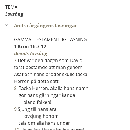
TEMA
Lovsång
Andra årgångens läsningar
GAMMALTESTAMENTLIG LÄSNING
1 Krön 16:7-12
Davids lovsång
7 
Det var den dagen som David 
först bestämde att man genom 
Asaf och hans bröder skulle tacka 
Herren på detta sätt:
8
  Tacka Herren, åkalla hans namn,
    gör hans gärningar kända
        bland folken!
9
 Sjung till hans ära,
        lovsjung honom,
    tala om alla hans under.
10
 Ha er ära i hans heliga namn!