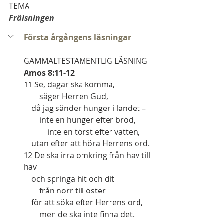
TEMA
Frälsningen
Första årgångens läsningar
GAMMALTESTAMENTLIG LÄSNING
Amos 8:11-12
11 Se, dagar ska komma,
        säger Herren Gud,
    då jag sänder hunger i landet –
        inte en hunger efter bröd,
            inte en törst efter vatten,
    utan efter att höra Herrens ord.
12 De ska irra omkring från hav till 
hav
    och springa hit och dit
        från norr till öster
    för att söka efter Herrens ord,
        men de ska inte finna det.