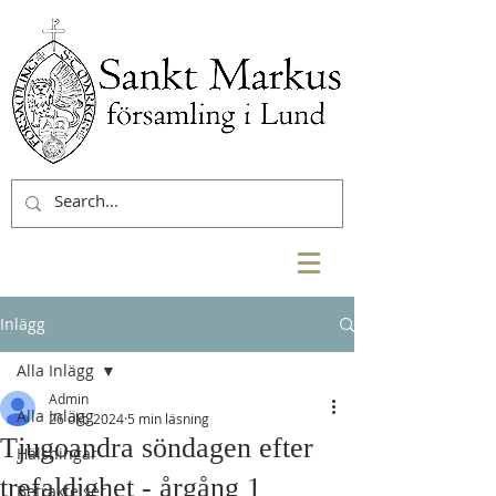
Inlägg
Alla Inlägg
Admin
Alla Inlägg
26 okt. 2024
5 min läsning
Tjugoandra söndagen efter
Hälsningar
trefaldighet - årgång 1
Betraktelser