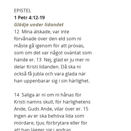
EPISTEL
1 Petr 4:12-19
Glädje under lidandet
12  Mina älskade, var inte 
förvånade över den eld som ni 
måste gå igenom för att prövas, 
som om det var något oväntat som 
hände er. 13  Nej, gläd er ju mer ni 
delar Kristi lidanden. Då ska ni 
också få jubla och vara glada när 
han uppenbarar sig i sin härlighet.
14  Saliga är ni om ni hånas för 
Kristi namns skull, för härlighetens 
Ande, Guds Ande, vilar över er. 15  
Ingen av er ska behöva lida som 
mördare, tjuv, förbrytare eller för 
att han lägger sig i andras 