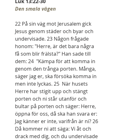
Luk 13:22-30
Den smala vägen
22 På sin väg mot Jerusalem gick 
Jesus genom städer och byar och 
undervisade. 23 Någon frågade 
honom: "Herre, är det bara några 
få som blir frälsta?" Han sade till 
dem: 24  "Kämpa för att komma in 
genom den trånga porten. Många, 
säger jag er, ska försöka komma in 
men inte lyckas. 25  När husets 
Herre har stigit upp och stängt 
porten och ni står utanför och 
bultar på porten och säger: Herre, 
öppna för oss, då ska han svara er: 
Jag känner er inte, varifrån är ni? 26 
Då kommer ni att säga: Vi åt och 
drack med dig, och du undervisade 