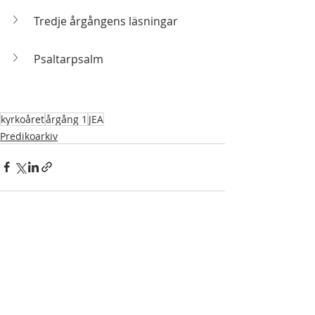
Tredje årgångens läsningar
Psaltarpsalm
kyrkoåret
årgång 1
JEA
Predikoarkiv
Senaste inlägg
Visa alla