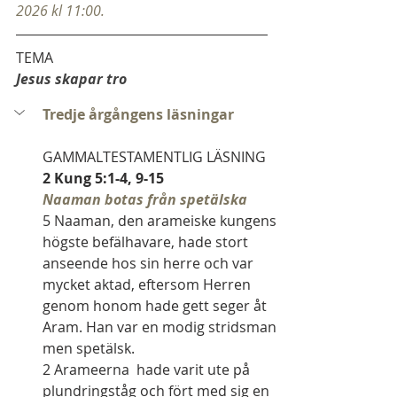
2026 kl 11:00.
TEMA
Jesus skapar tro
Tredje årgångens läsningar
GAMMALTESTAMENTLIG LÄSNING   
2 Kung 5:1-4, 9-15
Naaman botas från spetälska
5 Naaman, den arameiske kungens 
högste befälhavare, hade stort 
anseende hos sin herre och var 
mycket aktad, eftersom Herren 
genom honom hade gett seger åt 
Aram. Han var en modig stridsman 
men spetälsk.
2 Arameerna  hade varit ute på 
plundringståg och fört med sig en 