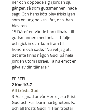
ner och doppade sig i Jordan sju 
gånger, så som gudsmannen  hade 
sagt. Och hans kött blev friskt igen 
som en ung pojkes kött, och  han 
blev ren.
15 Därefter  vände han tillbaka till 
gudsmannen med hela sitt följe 
och gick in och  kom fram till 
honom och sade: ”Nu vet jag att 
det inte finns någon Gud  på hela 
jorden utom i Israel. Ta nu emot en 
gåva av din tjänare.”   
EPISTEL   
2 Kor 1:3-7
All trösts Gud
3  Välsignad är vår Herre Jesu Kristi 
Gud och Far, barmhärtighetens Far 
och all trösts Gud!  4  Han tröstar 