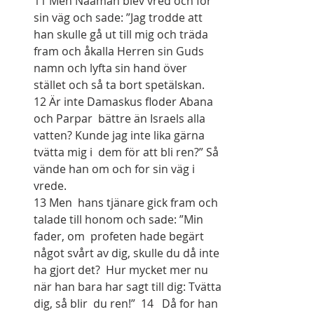
11 Men Naaman blev vred och for 
sin väg och sade: ”Jag trodde att 
han skulle gå ut till mig och träda 
fram och åkalla Herren sin Guds 
namn och lyfta sin hand över 
stället och så ta bort spetälskan.  
12 Är inte Damaskus floder Abana 
och Parpar  bättre än Israels alla 
vatten? Kunde jag inte lika gärna 
tvätta mig i  dem för att bli ren?” Så 
vände han om och for sin väg i 
vrede.
13 Men  hans tjänare gick fram och 
talade till honom och sade: ”Min 
fader, om  profeten hade begärt 
något svårt av dig, skulle du då inte 
ha gjort det?  Hur mycket mer nu 
när han bara har sagt till dig: Tvätta 
dig, så blir  du ren!”  14   Då for han 