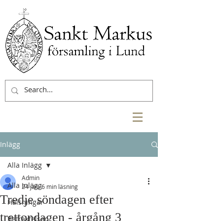
Inlägg
Alla Inlägg
Admin
Alla Inlägg
24 jan.
6 min läsning
Tredje söndagen efter
Hälsningar
trettondagen - årgång 3
Betraktelser