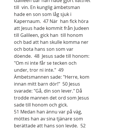
Galileen där han hade gjort vattnet 
till  vin. En kunglig ämbetsman 
hade en son som låg sjuk i 
Kapernaum.  47 När  han fick höra 
att Jesus hade kommit från Judeen 
till Galileen, gick han  till honom 
och bad att han skulle komma ner 
och bota hans son som var  
döende.  48  Jesus sade till honom: 
"Om ni inte får se tecken och 
under, tror ni inte."  49 
Ämbetsmannen sade: "Herre, kom 
innan mitt barn dör!"  50 Jesus 
svarade: "Gå, din son lever." Då 
trodde mannen det ord som Jesus 
sade till honom och gick.
51 Medan han ännu var på väg, 
möttes han av sina tjänare som 
berättade att hans son levde.  52 