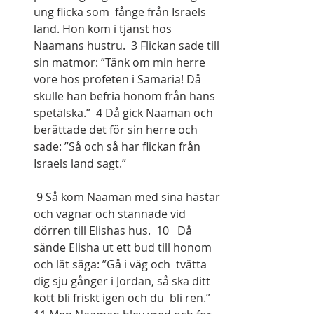
ung flicka som  fånge från Israels 
land. Hon kom i tjänst hos 
Naamans hustru.  3 Flickan sade till 
sin matmor: ”Tänk om min herre 
vore hos profeten i Samaria! Då 
skulle han befria honom från hans 
spetälska.”  4 Då gick Naaman och 
berättade det för sin herre och 
sade: ”Så och så har flickan från 
Israels land sagt.”  
 9 Så kom Naaman med sina hästar 
och vagnar och stannade vid 
dörren till Elishas hus.  10   Då 
sände Elisha ut ett bud till honom 
och lät säga: ”Gå i väg och  tvätta 
dig sju gånger i Jordan, så ska ditt 
kött bli friskt igen och du  bli ren.”